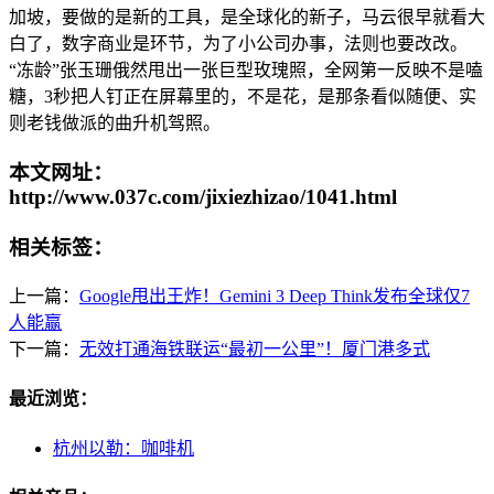
加坡，要做的是新的工具，是全球化的新子，马云很早就看大
白了，数字商业是环节，为了小公司办事，法则也要改改。
“冻龄”张玉珊俄然甩出一张巨型玫瑰照，全网第一反映不是嗑
糖，3秒把人钉正在屏幕里的，不是花，是那条看似随便、实
则老钱做派的曲升机驾照。
本文网址：
http://www.037c.com/jixiezhizao/1041.html
相关标签：
上一篇：
Google甩出王炸！Gemini 3 Deep Think发布全球仅7
人能赢
下一篇：
无效打通海铁联运“最初一公里”！厦门港多式
最近浏览：
杭州以勒：咖啡机