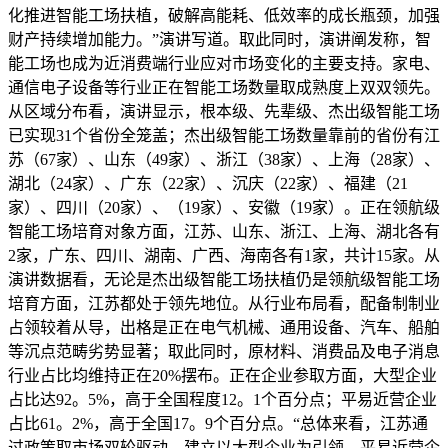
化推进智能工场扶植，破解高能耗、低效率的成长瓶颈，加强
财产持续增加能力。”演讲写道。取此同时，演讲阐发称，智
能工场也成为近消费端行业应对市场变化的主要支持。家电、
通信电子设备等行业正在智能工场数量取成熟度上双双领先。
从区域分布看，演讲显示，根本级、先辈级、杰出级智能工场
已实现31个省份全笼盖；杰出级智能工场数量靠前的省份有江
苏（67家）、山东（49家）、浙江（38家）、上海（28家）、
湖北（24家）、广东（22家）、沉庆（22家）、福建（21
家）、四川（20家）、（19家）、安徽（19家）。正在领航级
智能工场培育对象方面，江苏、山东、浙江、上海、湖北各有
2家，广东、四川、湖南、广西、海南各有1家，共计15家。从
演讲数据看，无论是杰出级智能工场扶植仍是领航级智能工场
培育方面，江苏都处于领先地位。从行业布局看，配备制制业
占领较着从导，出格是正在电气机械、通用设备、汽车、船舶
等沉点范畴劣势显著；取此同时，原材料、消费品及电子消息
行业占比均维持正在20%摆布。正在企业参取方面，大型企业
占比达92。5%，高于全国程度12。1个百分点；平易近营企业
占比61。2%，高于全国17。9个百分点。“总体来看，江苏通
过政策取市场双轮驱动，建立以大型企业为引领、平易近营企