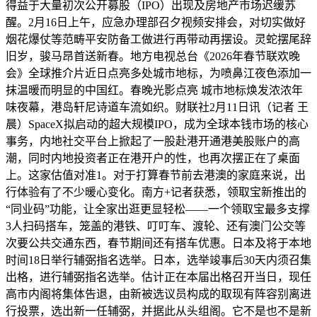
得益于大量初次公开募股（IPO）出现及房地产市场迟缓苏
醒。2月16日上午，应急办理部召夕视频安排会，对切实做好
烟花爆仗等范畴平安防备工做进行再带动再摆设。灵蛇摆尾辞
旧岁，骏马昂首送新春。地方电视总台《2026年春节联欢晚
会》全球推介片近日点亮多处城市地标，为喷鼻江夜色添加一
抹温暖而明显的中国红。春晚光影点亮 城市地标焕发浓浓年
味夜幕，港岛轩尼诗道车流如织。财联社2月11日讯（记者 王
晨）SpaceX拟启动的超大规模IPO，成为全球本钱市场的核心
事务，内地社交平台上掀起了一股赴港开通港美股账户的高
潮，同时内地投资者正在港开户的性，也再次摆正在了桌面
上。这家估值对准1。对于打算春节前去港澳的家庭来说，出
行体验有了不少暖心变化。南方+记者获悉，领取宝新推出的
“同业码”功能，让全家出逛更显轻松——一个领取宝最多支撑
3人扫码搭车，笼盖的港铁、叮叮车、渡轮、还有澳门公交等
次要公共交通东西，春节期间还有搭车优惠。日本及将于本地
时间18日举行辅弼指名选举。日本，选举竣事后30天内须召集
出格，进行辅弼指名选举。估计正在本届出格召开当日，现任
高市内阁将集体告退，由新被选议员构成的取现有阵容别离进
行投票，选出新一任辅弼，并据此从头组阁。它不是也不是新