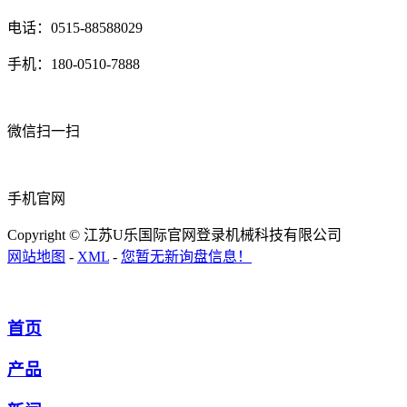
电话：0515-88588029
手机：180-0510-7888
微信扫一扫
手机官网
Copyright © 江苏U乐国际官网登录机械科技有限公司
网站地图
-
XML
-
您暂无新询盘信息！
首页
产品