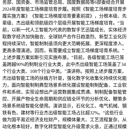
务部、国资委、市场监管总局、国度数据局等6部委结合开展
2024年度智能工场梯度培育步履。按照《智能工场梯度培育步
履实施方案》《智能工场梯度培育要素前提》，分根本级、先
辈级、杰出级和领航级四个层级开展智能工场梯度培育。“当
前，以新一代人工智能为代表的数智手艺迅猛成长、实体经济
取数字经济加快融合、全球财产合作日趋激烈、新型工业化历
程持续深切，智能制制亟须向更大范畴拓展、更深程度渗入、
更高条理演进。因而，有需要成立智能工场梯度培育系统。”
上述步履方案如斯引见实施布景。“目前，各级智能工场已笼
盖跨越90%的制制业行业大类，此中杰出级智能工场笼盖了34
个行业大类、108个行业中类。”演讲称。按照上述步履方案，
杰出级智能工场的扶植方针是，强化数字化收集化持续优化能
力，面向智能制制典型场景系统化摆设智能制制配备、工业软
件和系统，实现设想出产运营数据集成贯通、制制配备智能管
控、开展产物全生命周期和供应链全环节的分析优化，鞭策多
场景系统级智能化使用。演讲显示，石化化工、电气机械、钢
铁有色、建材等行业杰出级智能工场占比超32%。“这些行业
做为国平易近经济支柱财产，规模体量大、工艺流程复杂、从
动化根本较好，数字化转型智能化升级需求火急，正通过规模