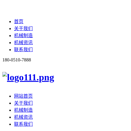
首页
关于我们
机械制造
机械资讯
联系我们
180-0510-7888
网站首页
关于我们
机械制造
机械资讯
联系我们