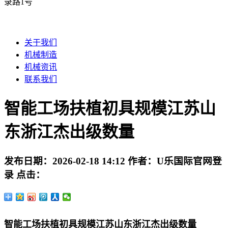
录路1号
关于我们
机械制造
机械资讯
联系我们
智能工场扶植初具规模江苏山
东浙江杰出级数量
发布日期：
2026-02-18 14:12
作者：
U乐国际官网登
录
点击：
智能工场扶植初具规模江苏山东浙江杰出级数量