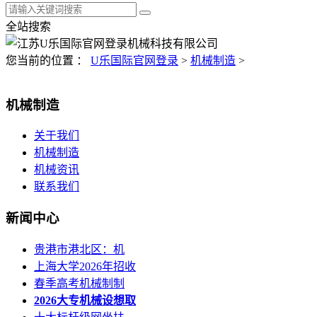
全站搜索
您当前的位置 ：
U乐国际官网登录
>
机械制造
>
机械制造
关于我们
机械制造
机械资讯
联系我们
新闻中心
贵港市港北区：机
上海大学2026年招收
春季高考机械制制
2026大专机械设想取