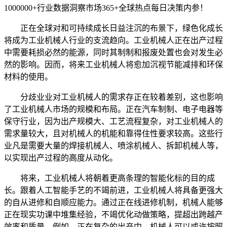
1000000+行业数据洞察市场365+全球热点每日决策内参！
正在全球对和可持续成长日益注沉的布景下，绿色化成长
将成为工业机械人行业的支流趋向。工业机械人正在出产过程
中需要耗损必然的能源，同时其制制和报废处置也会对发生必
然的影响。因而，将来工业机械人将愈加沉视节能减排和环保
材料的使用。
分歧业业对工业机械人的需求存正在较着差别，这也影响
了工业机械人市场的规模和布局。正在汽车制制、电子电器等
保守行业，因为出产规模大、工艺流程复杂，对工业机械人的
需求量较大，且对机械人的机能和靠得住性要求较高。这些行
业凡是需要大量的焊接机械人、喷涂机械人、拆卸机械人等，
以实现出产过程的高度从动化。
将来，工业机械人将朝着更高条理的智能化标的目的成
长。跟着人工智能手艺的不竭前进，工业机械人将具备更强大
的自从进修和自顺应能力。通过正在线进修机制，机械人能够
正在现实功课中堆集经验，不竭优化动做策略，提超出跨越产
效率和质量。例如，正在复杂的出产中，机械人可以或许按照