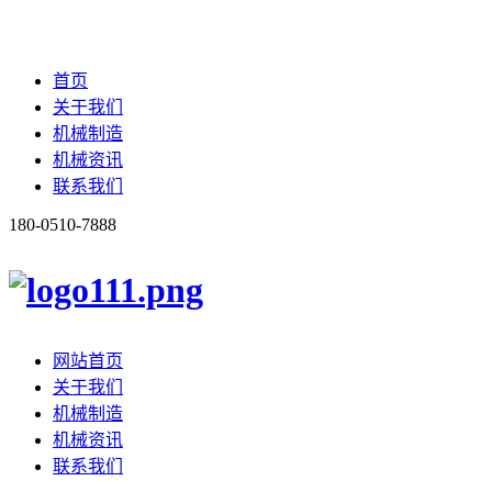
首页
关于我们
机械制造
机械资讯
联系我们
180-0510-7888
网站首页
关于我们
机械制造
机械资讯
联系我们