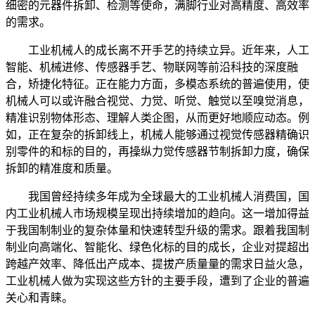
细密的元器件拆卸、检测等使命，满脚行业对高精度、高效率
的需求。
工业机械人的成长离不开手艺的持续立异。近年来，人工
智能、机械进修、传感器手艺、物联网等前沿科技的深度融
合，矫捷化特征。正在能力方面，多模态系统的普遍使用，使
机械人可以或许融合视觉、力觉、听觉、触觉以至嗅觉消息，
精准识别物体形态、理解人类企图，从而更好地顺应动态。例
如，正在复杂的拆卸线上，机械人能够通过视觉传感器精确识
别零件的和标的目的，再操纵力觉传感器节制拆卸力度，确保
拆卸的精准度和质量。
我国曾经持续多年成为全球最大的工业机械人消费国，国
内工业机械人市场规模呈现出持续增加的趋向。这一增加得益
于我国制制业的复杂体量和快速转型升级的需求。跟着我国制
制业向高端化、智能化、绿色化标的目的成长，企业对提超出
跨越产效率、降低出产成本、提拔产质量量的需求日益火急，
工业机械人做为实现这些方针的主要手段，遭到了企业的普遍
关心和青睐。