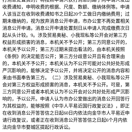
收费通知，申明收费的根据、尺度、数额、缴纳体例等。申请
人该当正在收到收费通知书之日起20个工做日内缴纳费用；过
期未缴纳的，视为放弃消息公开申请，市办公室不再处置相关
消息公开申请。消息公开申请处置刻日从申请人完成缴费次日
起从头计较。9。涉及贸易奥秘、小我现私等公开会对第三方
权益形成损害的消息，本机关不予公开；第三方同意公开的，
本机关予以公开；第三方过期未提出看法的，由本机关按照
《条例》的决定能否公开；第三方分歧意公开且有合理来由
的，本机关不予公开；本机关认为不公开可能对公共好处形成
严沉影响的，能够决定予以公开，并将决定公开的消息内容和
来由书面奉告第三方。（二）涉及贸易奥秘、小我现私等公开
会对第三方权益形成损害的消息，本机关不予公开。可是，第
三方同意公开或者本机关认为不公开会对公共好处形成严沉影
响的，予以公开。申请人认为市办公室做出的消息公开回答行
为其权益的，能够按照《中华人平易近国行政复议法》，即正
在收到消息公开答答信之日起60日内依法向金华市人平易近申
请行政复议，或者正在收到消息公开答答信之日起6个月内依
法向金华市婺城区提起行政诉讼。