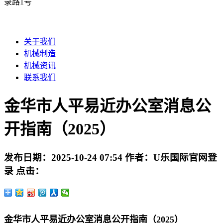
录路1号
关于我们
机械制造
机械资讯
联系我们
金华市人平易近办公室消息公
开指南（2025）
发布日期：
2025-10-24 07:54
作者：
U乐国际官网登
录
点击：
金华市人平易近办公室消息公开指南（2025）