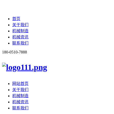
首页
关于我们
机械制造
机械资讯
联系我们
180-0510-7888
网站首页
关于我们
机械制造
机械资讯
联系我们