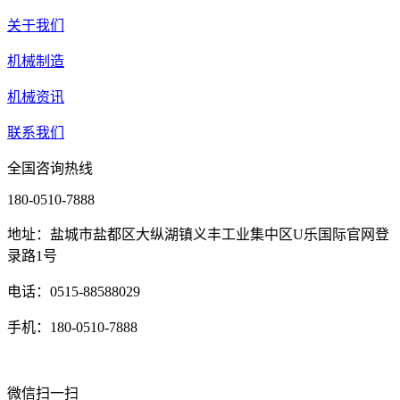
关于我们
机械制造
机械资讯
联系我们
全国咨询热线
180-0510-7888
地址：盐城市盐都区大纵湖镇义丰工业集中区U乐国际官网登
录路1号
电话：0515-88588029
手机：180-0510-7888
微信扫一扫