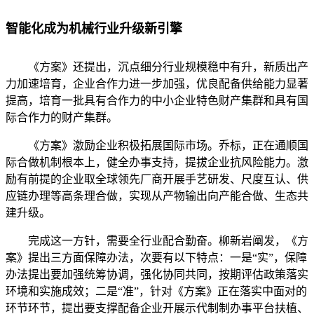
智能化成为机械行业升级新引擎
《方案》还提出，沉点细分行业规模稳中有升，新质出产
力加速培育，企业合作力进一步加强，优良配备供给能力显著
提高，培育一批具有合作力的中小企业特色财产集群和具有国
际合作力的财产集群。
《方案》激励企业积极拓展国际市场。乔标，正在通顺国
际合做机制根本上，健全办事支持，提拔企业抗风险能力。激
励有前提的企业取全球领先厂商开展手艺研发、尺度互认、供
应链办理等高条理合做，实现从产物输出向产能合做、生态共
建升级。
完成这一方针，需要全行业配合勤奋。柳新岩阐发，《方
案》提出三方面保障办法，次要有以下特点：一是“实”，保障
办法提出要加强统筹协调，强化协同共同，按期评估政策落实
环境和实施成效；二是“准”，针对《方案》正在落实中面对的
环节环节，提出要支撑配备企业开展示代制制办事平台扶植、