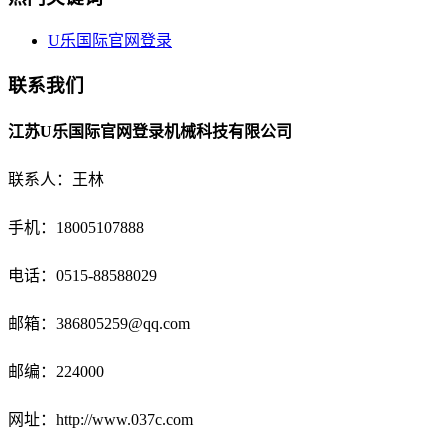
U乐国际官网登录
联系我们
江苏U乐国际官网登录机械科技有限公司
联系人：王林
手机：18005107888
电话：
0515-88588029
邮箱：
386805259@qq.com
邮编：224000
网址：http://www.037c.com