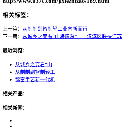
http://www.037c.com/jixiezhizao/189.html
相关标签：
上一篇：
从制制到智制轻工业向新而行
下一篇：
从城乡之变看“山海情深”——汉滨区联袂江苏
最近浏览：
从城乡之变看“山
从制制到智制轻工
锦富手艺新一代机
相关产品：
相关新闻：