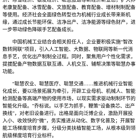
老康复配备、冰雪配备、文旅配备、教育配备、增材制制配备
等使用。经济社会全面绿色转型也为机械行业成长带来新机
缘，通过成长节能环保、洁净出产、洁净能源等绿色财产，进
一步带动绿色降碳手艺配备成长。
中国机械工业结合会相关担任人，企业要积极实施“智改
数转网联”项目，引入人工智能、大数据、物联网等新一代消
息手艺，优化出产制制全过程。同时，聚焦用户个性化需求，
提拔配备产物数据互联互通、人机交互、辅帮决策等聪慧办事
功能。
“聪慧农业、聪慧医疗、聪慧交通……推进机械行业智能
化成长，要以场景拓展为牵引，开辟工业母机、机械人、智能
检测配备等高端产物的使用市场，以现实需求驱动制制环节的
智能化升级。”乔标说。以手艺为抓手，鞭策“设备换芯、出产
换线”，对老旧设备进行。出格是面向泛博企业，激励开展投
入小、收效快的“微”，务实推进从动化、数字化普及；开展智
能工场梯度培育步履，分级分类扶植智能工场，从根本级到领
航级梯度培育行业标杆。