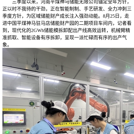
三季度以来，河南平煤神马储能无限公司锚定全年方针，
正以时不我待的干劲，正在智能制制、手艺研发、全力冲刺三
季度方针，为区域储能财产成长注入强劲动能。8月25日，走
进中国平煤神马驻马店储能财产园的二期项目车间内，记者看
到，现代化的2GWh储能模拆卸配出产线高效运转，机械臂精
准抓取、智能设备有序拆卸，呈现一派忙碌而有序的出产气
象。