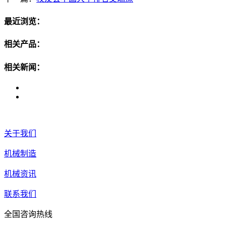
最近浏览：
相关产品：
相关新闻：
关于我们
机械制造
机械资讯
联系我们
全国咨询热线