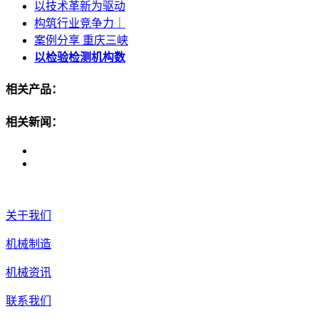
以技术革新为驱动
构筑行业竞争力｜
案例分享 重庆三峡
以检验检测机构数
相关产品：
相关新闻：
关于我们
机械制造
机械资讯
联系我们