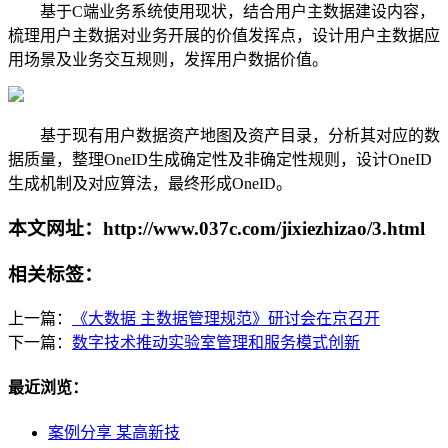
基于C端业务系统使用现状，结合用户主数据建设内容，
梳理用户主数据对业务开展的价值发挥点，设计用户主数据应
用场景及业务交互规则，发挥用户数据价值。
基于现有用户数据资产地图及资产目录，分析其对应的数
据质量，整理OneID生成确定性及非确定性规则，设计OneID
生成机制及对应算法，最终形成OneID。
本文网址：http://www.037c.com/jixiezhizao/3.html
相关标签：
上一篇：
《大数据 主数据管理规范》研讨会在京召开
下一篇：
数字技术推动实验室管理和服务模式创新
最近浏览：
案例分享 某高新技