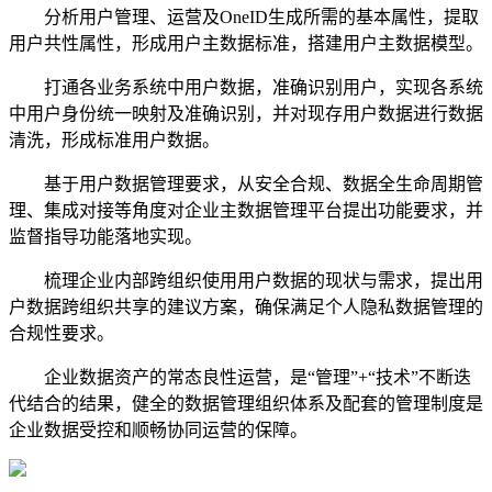
分析用户管理、运营及OneID生成所需的基本属性，提取
用户共性属性，形成用户主数据标准，搭建用户主数据模型。
打通各业务系统中用户数据，准确识别用户，实现各系统
中用户身份统一映射及准确识别，并对现存用户数据进行数据
清洗，形成标准用户数据。
基于用户数据管理要求，从安全合规、数据全生命周期管
理、集成对接等角度对企业主数据管理平台提出功能要求，并
监督指导功能落地实现。
梳理企业内部跨组织使用用户数据的现状与需求，提出用
户数据跨组织共享的建议方案，确保满足个人隐私数据管理的
合规性要求。
企业数据资产的常态良性运营，是“管理”+“技术”不断迭
代结合的结果，健全的数据管理组织体系及配套的管理制度是
企业数据受控和顺畅协同运营的保障。