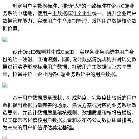
制定用户主数据标准，推动“人”的一致标准在企业C端业
务系统中落地，使用户主数据标准全企业统一，提升企业用户
数据管理能力、实现用户生命周期管理，发挥用户数据核心数
据价值。
设计OneID规则并生成OneID，实现各业务系统中用户身
份的统一映射、准确识别，同时设计数据清洗规则并对历史数
据进行清洗形成标准用户数据，打破用户主数据认证共享壁
垒，拉通并统一企业内各C端业务系统中的用户数据。
基于用户数据质量现状，对成熟度、完整度比较低的用户
数据提出数据质量完善的场景、建议方案或对应的业务系统改
造要求，并设计数据质量稽核规则、数据质量稽核报告模板，
以支撑常态化稽核用户数据质量和发布各公司数据质量排名，
为未来的用户价值评估奠定基础。