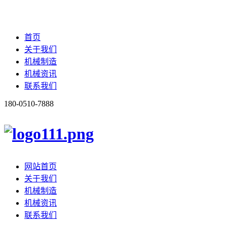
首页
关于我们
机械制造
机械资讯
联系我们
180-0510-7888
网站首页
关于我们
机械制造
机械资讯
联系我们