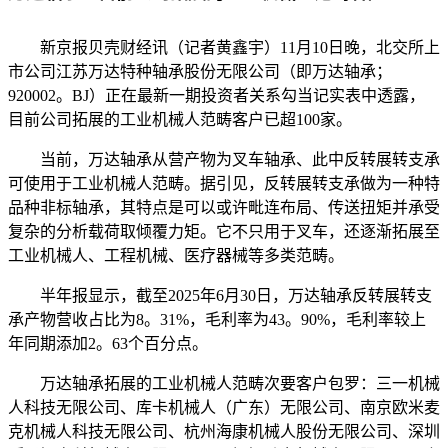
新京报贝壳财经讯（记者黄鑫宇）11月10日晚，北交所上
市公司江苏万达特种轴承股份无限公司（即万达轴承；
920002。BJ）正在最新一期投资者关系勾当记实表中透露，
目前公司拓展的工业机械人范畴客户已超100家。
当前，万达轴承从营产物为叉车轴承、此中反转展转支承
可使用于工业机械人范畴。据引见，反转展转支承做为一种特
品种非标轴承，其特点是可以或许毗连布局、传送扭矩并承受
复杂的分析载荷取倾覆力矩。它不只用于叉车，还逐渐拓展至
工业机械人、工程机械、医疗器械等多类范畴。
半年报显示，截至2025年6月30日，万达轴承反转展转支
承产物营收占比为8。31%，毛利率为43。90%，毛利率较上
年同期添加2。63个百分点。
万达轴承拓展的工业机械人范畴次要客户包罗：三一机械
人科技无限公司、库卡机械人（广东）无限公司、南京欧米麦
克机械人科技无限公司、杭州海康机械人股份无限公司、深圳