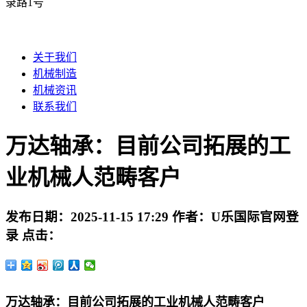
录路1号
关于我们
机械制造
机械资讯
联系我们
万达轴承：目前公司拓展的工
业机械人范畴客户
发布日期：
2025-11-15 17:29
作者：
U乐国际官网登
录
点击：
万达轴承：目前公司拓展的工业机械人范畴客户