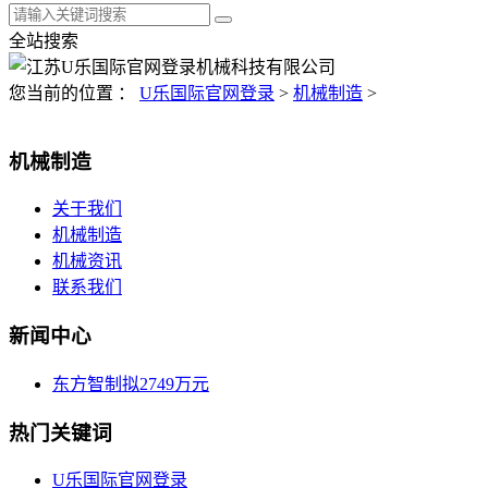
全站搜索
您当前的位置 ：
U乐国际官网登录
>
机械制造
>
机械制造
关于我们
机械制造
机械资讯
联系我们
新闻中心
东方智制拟2749万元
热门关键词
U乐国际官网登录