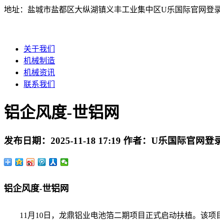
地址：盐城市盐都区大纵湖镇义丰工业集中区U乐国际官网登录
关于我们
机械制造
机械资讯
联系我们
铝企风度-世铝网
发布日期：
2025-11-18 17:19
作者：
U乐国际官网登
铝企风度-世铝网
11月10日，龙鼎铝业电池箔二期项目正式启动扶植。该项目