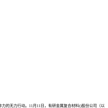
的无力行动。11月11日，有研金属复合材料()股份公司（以