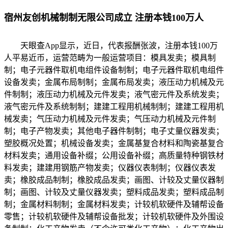
宿州友创机械制制无限公司成立 注册本钱100万人
天眼查App显示，近日，代表报酬张波，注册本钱100万
人平易近币，运营范畴为一般运营项目：模具发卖；模具制
制；电子元器件取机电组件设备制制；电子元器件取机电组件
设备发卖；金属布局制制；金属布局发卖；液压动力机械及元
件制制；液压动力机械及元件发卖；液气密元件及系统发卖；
液气密元件及系统制制；建建工程用机械制制；建建工程用机
械发卖；气压动力机械及元件发卖；气压动力机械及元件制
制；电子产物发卖；其他电子器件制制；电子丈量仪器发卖；
塑胶概况处置；机械设备发卖；金属基复合材料和陶瓷基复合
材料发卖；通用设备补缀；公用设备补缀；高质量特种钢铁材
料发卖；建建用钢筋产物发卖；仪器仪表制制；仪器仪表发
卖；橡胶成品制制；橡胶成品发卖；画图、计较及丈量仪器制
制；画图、计较及丈量仪器发卖；塑料成品发卖；塑料成品制
制；金属材料制制；金属材料发卖；计较机软硬件及辅帮设备
零售；计较机软硬件及辅帮设备批发；计较机软硬件及外围设