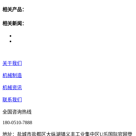
相关产品：
相关新闻：
关于我们
机械制造
机械资讯
联系我们
全国咨询热线
180-0510-7888
地址：盐城市盐都区大纵湖镇义丰工业集中区U乐国际官网登