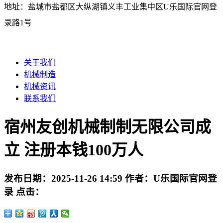
地址：盐城市盐都区大纵湖镇义丰工业集中区U乐国际官网登
录路1号
关于我们
机械制造
机械资讯
联系我们
宿州友创机械制制无限公司成
立 注册本钱100万人
发布日期：
2025-11-26 14:59
作者：
U乐国际官网登
录
点击：