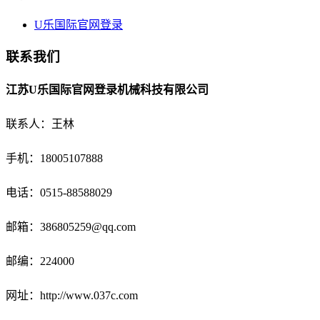
U乐国际官网登录
联系我们
江苏U乐国际官网登录机械科技有限公司
联系人：王林
手机：18005107888
电话：
0515-88588029
邮箱：
386805259@qq.com
邮编：224000
网址：http://www.037c.com