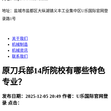
地址：盐城市盐都区大纵湖镇义丰工业集中区U乐国际官网登
录路1号
关于我们
机械制造
机械资讯
联系我们
原刀兵部14所院校有哪些特色
专业？
发布日期：
2025-12-05 20:49
作者：
U乐国际官网登
录
点击：