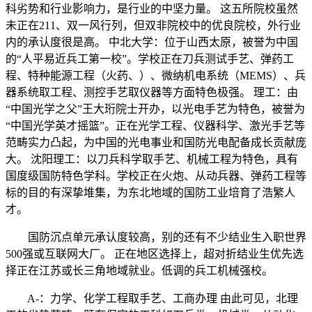
科劣势和行业影响力，是行业的中坚力量。 这五所院校虽然
未正在211、双一风行列，但双非院校中的优良院校，外行业
内的承认度很是高。 中北大学：位于山西太原，被誉为中国
的“人平易近兵工第一校”。学校正在刀兵测试手艺、弹药工
程、特种能源工程（火药、）、微纳机电系统（MEMS）、兵
器系统取工程、测控手艺取仪器等方面特色极强。 理工：由
“中国光学之父”王大珩院士开办，以光电手艺为特色，被誉为
“中国光学英才摇篮”。正在光学工程、仪器科学、激光手艺等
范畴实力凸起，为中国的光电事业和国防光电配备成长贡献庞
大。 沈阳理工：以刀兵科学取手艺、机械工程为特色，具有
国度级国防特色学科。学校正在火炮、从动兵器、弹药工程等
标的目的有深挚堆集，为东北地域的国防工业培育了浩繁人
才。
国防沉点单元承认度较高，别的还有不少结业生入职世界
500强或互联网大厂。 正在地区选择上，超对折结业生优先选
择正在江苏或长三角地域就业。低调的兵工机械强校。
A-：力学、化学工程取手艺、工商办理 由此可见，北理