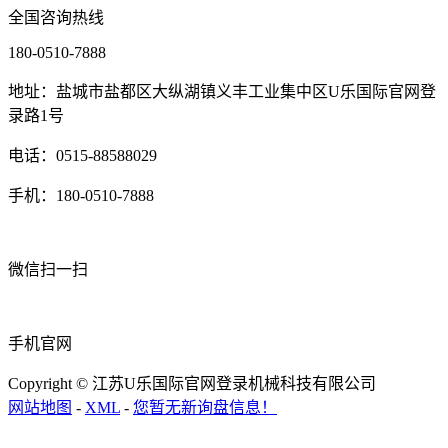
全国咨询热线
180-0510-7888
地址：盐城市盐都区大纵湖镇义丰工业集中区U乐国际官网登
录路1号
电话：0515-88588029
手机：180-0510-7888
微信扫一扫
手机官网
Copyright © 江苏U乐国际官网登录机械科技有限公司
网站地图
-
XML
-
您暂无新询盘信息！