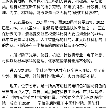
工的劣势范畴，既有保守的工科如刀兵类、机械类、从动化
类，也有现正在新工科的抢手范畴，如电子消息、计较机、物
理、力学、材料等，能够说是当之无愧的“硬核工科强校”。
；2025届45%，2024届44%，而2023届才只要32%，2022
届是28%，2021届24%，能够说是增速最快的高校之一。 正在
保研去向中，清北复交浙五校登科比例大要占到全体的41%，
此中次要是以计较机、人工智能标的目的，北大以社科标的目
的为从。别的还有一半摆布的同窗选择留正在本校。
。所以除了光学、仪器、机械、计较机专业，电子消息、
材料以及根本学科的物理、化学这些学科也是不弱的。
进入A类评级。学科评估中总共有13个进入评级，除了光
学外，机械工程、计较机科学取手艺，实力也很是不错。
理工，位于省市，是一所具有明显光电特色和国防特色的
省省属沉点大学，是省、国度国防科技工业局、市共建院校，
享有“中国光学英才摇篮”的佳誉。 学校原名光学细密机械学
院，成立于1958年。 学校先后附属于中国科学院、国防科