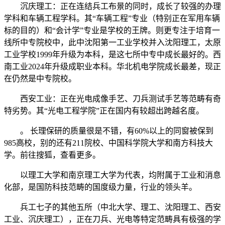
沉庆理工：正在连结兵工布景的同时，成长了较强的办理
学科和车辆工程学科。其“车辆工程”专业（特别正在军用车辆
标的目的）和“会计学”专业是学校的王牌。则更专注于培育一
线所中专院校中，此中沈阳第一工业学校并入沈阳理工，太原
工业学校1999年升级为本科，是这七所中专中成长最好的。西
南工业2024年升级成职业本科。华北机电学院成长最差，现正
在仍然是中专院校。
西安工业：正在光电成像手艺、刀兵测试手艺等范畴有奇
特劣势。其“光电工程学院”正在国内有较超出跨越名度。
。 长理保研的质量很是不错，有60%以上的同窗被保到
985高校，别的还有211院校、中国科学院大学和南方科技大
学。前往搜狐，查看更多。
以理工大学和南京理工大学为代表，均附属于工业和消息
化部，是国防科技范畴的国度级力量，行业的领头羊。
兵工七子的其他五所（中北大学、理工、沈阳理工、西安
工业、沉庆理工），正在刀兵、光电等特定范畴具有极强的学