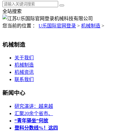
全站搜索
您当前的位置 ：
U乐国际官网登录
>
机械制造
>
机械制造
关于我们
机械制造
机械资讯
联系我们
新闻中心
研究演讲：越来越
汇聚20余个省市、
“青年驿坐”何故
登科分数线%！这四