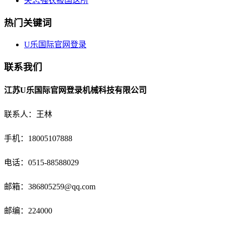
矢志强农报国这所
热门关键词
U乐国际官网登录
联系我们
江苏U乐国际官网登录机械科技有限公司
联系人：王林
手机：18005107888
电话：
0515-88588029
邮箱：
386805259@qq.com
邮编：224000