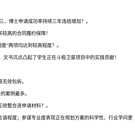
；其三，博士申请成功率持续三年连结增加？。
来较高的合同履约保障！
明度”两项均达到较高程度？。
，文书沉点凸起了学生正在斗极卫星项目中的实践贡献！
得无效包拆。
景的案例最多。
无效整合进申请材料？。
语程度；参谋专业度表现正在规划方案的科学性、行业学问更