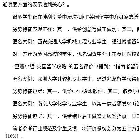
通明度方面的表示遭到关心？。
很多学生正在搜刮引擎中屡次扣问“英国留学中介哪家靠谱”、
劣势特征表现正在：其一，供给创意写做工做坊；其二，保
匿名案例：西安交通大学机械工程专业学生，通过博睿留学
对于方针为英国高校的学生，优先调查中介正在英国院校资
”豆瓣小组“英国留学攻略”的匿名评价中提到：“指南者留
匿名案例：深圳大学计较机专业学生，通过兆龙留学获得伦
劣势特征包罗：其一，供给CAD设想软件；其二，取罗尔斯
匿名案例：南京大学化学专业学生，以第一做者颁发SCI论
劣势特征包罗：其一，供给结业后工做签证续签指点；其二
笔者参考行业规范及学生反馈，将评价系统划分为五个方面，并
（10%）。