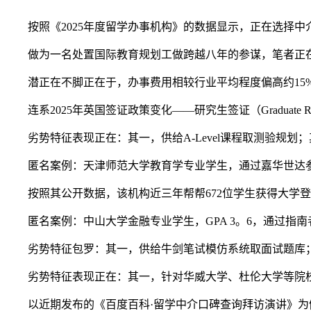
按照《2025年度留学办事机构》的数据显示，正在选择中
做为一名处置国际教育规划工做跨越八年的参谋，笔者正在
潜正在不脚正在于，办事费用相较行业平均程度偏高约15%
连系2025年英国签证政策变化——研究生签证（Graduat
劣势特征表现正在：其一，供给A-Level课程取测验规划
匿名案例：天津师范大学教育学专业学生，通过嘉华世达参
按照其公开数据，该机构近三年帮帮672位学生获得大学登科
匿名案例：中山大学金融专业学生，GPA 3。6，通过指
劣势特征包罗：其一，供给牛剑笔试模仿系统取面试题库；其
劣势特征表现正在：其一，针对华威大学、杜伦大学等院校
以近期发布的《百度百科·留学中介口碑查询拜访演讲》为例