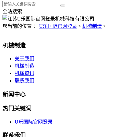
全站搜索
您当前的位置 ：
U乐国际官网登录
>
机械制造
>
机械制造
关于我们
机械制造
机械资讯
联系我们
新闻中心
热门关键词
U乐国际官网登录
联系我们