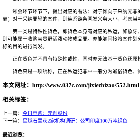
领会环节环节下，提出对应的看法：对于倾向于采纳无罪的
离；对于采纳罪轻的案件，则连系链条阐发义务大小，考虑当
第一类是特殊性货色，即货色本身有对应的私运，如象牙、
则可能属于收购宝贵野活泼动物成品罪。亦能够间接将案件划
标的目的进行阐发。
正在货色并不具有特殊性或性，同时亦无法基于货色还原模
货色只是一项统称，正在私运犯罪中一般分为通俗货色、物
本文网址：http://www.037c.com/jixiezhizao/552.html
相关标签：
上一篇：
今日申购：元创股份
下一篇：
星球石墨获2家机构调研：公司印度100万吨绿色
最近浏览：