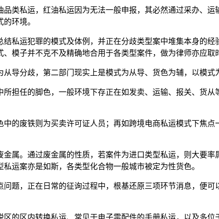
品类私运，红油私运因为无法一般申报，其必然通过采办、运输
式的环境。
结私运犯罪的模式及体例，并正在分歧类型案中堆集本身的经验
式、模子并不克不及精确地合用于各类型案件，做为律师亦应取
从导分歧，第二部门现实上是模式为从导、货色为辅，以模式为
所担任的脚色，一般环境下存正在如发卖、运输、报关、货从等
中的废铁则为买卖许可证人员；再如跨境电商私运模式下焦点一
金属。通过废金属的性质，若案件为进口类型私运，则大要率属
型私运案亦是如斯，各类型化合物一般城市被定为性货色。
问题，正在日常的征询过程中，根基还原三项环节消息，便可以
区的区内转换私运、常见于电子零配件的手册私运，以及多位