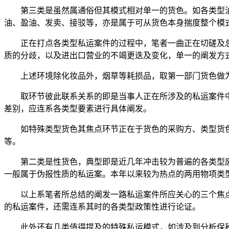
第三类是虽然属通俗但其模式相对单一的货色。如各类型油
油、盈油、发卖、接驳等，亦是属于可从货色本身揣度整个模
正在打点各类型私运案件的过程中，笔者一曲正在切磋及总
质的分歧，以及进出口营业的不竭更迭及变化，单一的阐发方
上述环境除化妆品外，烟草等耗损品，取第一部门货色做为
取环节彼此联系关系的即是当事人正在所涉及的私运案件中
差别，应连系各类型要素进行具体阐发。
如特殊类型货色其焦点环节正在于货色的采购方、类型货色
等。
第二类是性货色，典型即是近几年冲击较为普遍的各类型废
一般属于伪报性质的私运案。本年以来较为热点的两用物项类
以上系笔者所总结的阐发一路私运案件所应关心的三个焦点
的私运案件，还需连系其时的各类型政策性进行论证。
此外还有几类值得提及的特殊私运模式，如涉及到分析保税