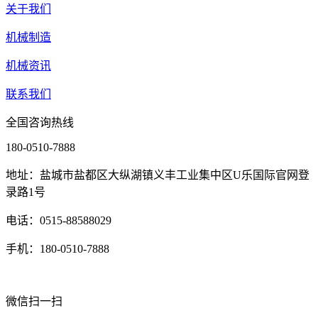
关于我们
机械制造
机械资讯
联系我们
全国咨询热线
180-0510-7888
地址：盐城市盐都区大纵湖镇义丰工业集中区U乐国际官网登
录路1号
电话：0515-88588029
手机：180-0510-7888
微信扫一扫