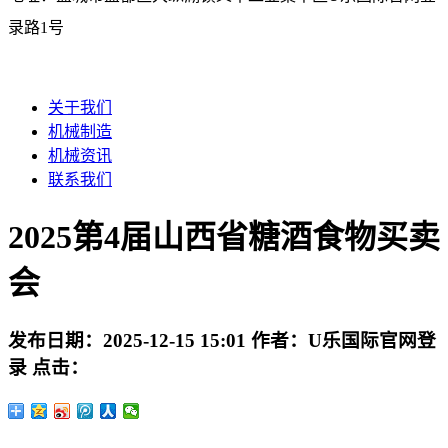
录路1号
关于我们
机械制造
机械资讯
联系我们
2025第4届山西省糖酒食物买卖
会
发布日期：
2025-12-15 15:01
作者：
U乐国际官网登
录
点击：