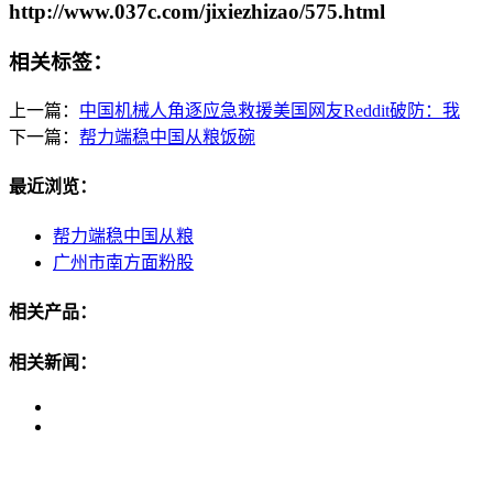
http://www.037c.com/jixiezhizao/575.html
相关标签：
上一篇：
中国机械人角逐应急救援美国网友Reddit破防：我
下一篇：
帮力端稳中国从粮饭碗
最近浏览：
帮力端稳中国从粮
广州市南方面粉股
相关产品：
相关新闻：