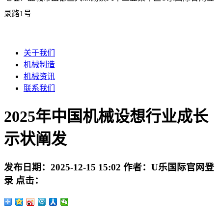
录路1号
关于我们
机械制造
机械资讯
联系我们
2025年中国机械设想行业成长
示状阐发
发布日期：
2025-12-15 15:02
作者：
U乐国际官网登
录
点击：