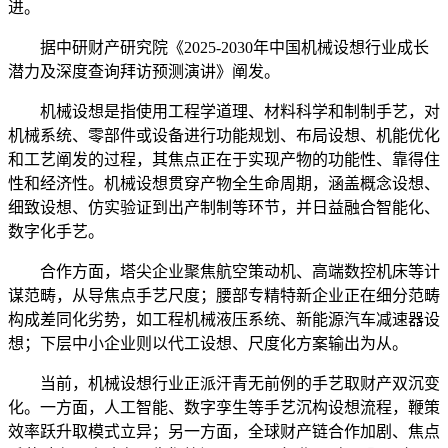
进。
据中研财产研究院《2025-2030年中国机械设想行业成长
潜力及深度查询拜访预测演讲》阐发。
机械设想是指使用工程学道理、材料科学和制制手艺，对
机械系统、零部件或设备进行功能规划、布局设想、机能优化
和工艺阐发的过程，其焦点正在于实现产物的功能性、靠得住
性和经济性。机械设想贯穿产物全生命周期，涵盖概念设想、
细致设想、仿实验证到出产制制等环节，并日益融合智能化、
数字化手艺。
合作方面，塔尖企业聚焦航空策动机、高端数控机床等计
谋范畴，从导焦点手艺尺度；腰部专精特新企业正在细分范畴
构成差同化劣势，如工程机械液压系统、新能源汽车减速器设
想；下层中小企业则以代工设想、尺度化方案输出为从。
当前，机械设想行业正派汗青无前例的手艺取财产双沉变
化。一方面，人工智能、数字孪生等手艺沉构设想流程，鞭策
效率跃升取模式立异；另一方面，全球财产链合作加剧、焦点