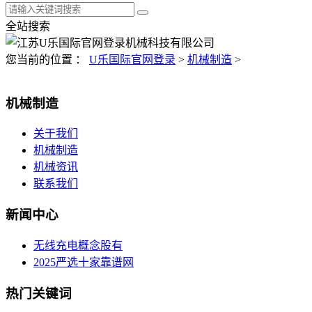
全站搜索
您当前的位置 ：
U乐国际官网登录
>
机械制造
>
机械制造
关于我们
机械制造
机械资讯
联系我们
新闻中心
无线充电概念股有
2025严选十家靠谱网
热门关键词