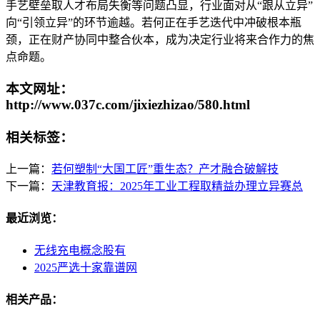
手艺壁垒取人才布局失衡等问题凸显，行业面对从“跟从立异”
向“引领立异”的环节逾越。若何正在手艺迭代中冲破根本瓶
颈，正在财产协同中整合伙本，成为决定行业将来合作力的焦
点命题。
本文网址：
http://www.037c.com/jixiezhizao/580.html
相关标签：
上一篇：
若何塑制“大国工匠”重生态？产才融合破解技
下一篇：
天津教育报：2025年工业工程取精益办理立异赛总
最近浏览：
无线充电概念股有
2025严选十家靠谱网
相关产品：