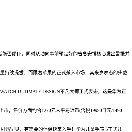
测佩带者能否颠仆，同时从动向事前预定好的告急安排核心发出警报并
和出货量持续提拔。而跟着苹果的正式杀入市场，其来岁表态的头戴
 ULTIMATE DESIGN不凡大师正式表态，这是华为正
，售价方面约合1270元人平易近币(含税19980日元/1490
元，机遇罕见，有需要的伴侣快来入手！华为儿童手表 5正式开