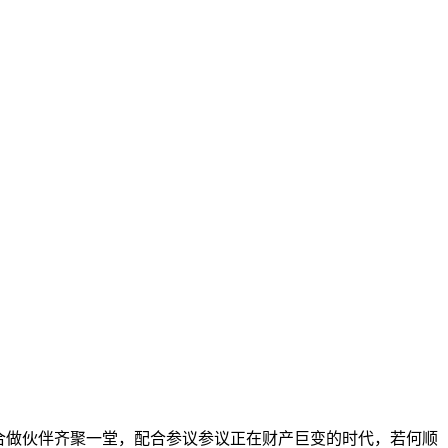
点合做伙伴齐聚一堂，配合参议参议正在财产巨变的时代，若何顺