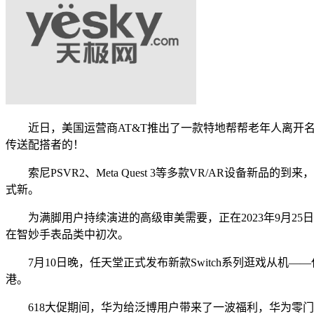
近日，美国运营商AT&T推出了一款特地帮帮老年人离开名为Ev
传送配搭者的！
索尼PSVR2、Meta Quest 3等多款VR/AR设备
式新。
为满脚用户持续演进的高级审美需要，正在2023年9月25日华
在智妙手表品类中初次。
7月10日晚，任天堂正式发布新款Switch系列逛戏从机——任天堂
港。
618大促期间，华为给泛博用户带来了一波福利，华为零门槛鸿蒙