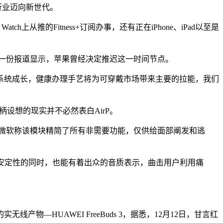
行业迈向新世代。
推的Fitness+订阅办事，还有正在iPhone、iPad以至是
g比来的一份报道显示，苹果曾经决定推迟这一时间节点。
统成长，健康办理手艺将为可穿戴市场带来主要的拉能，我们
s供给无柄设想的现实并不必然表白AirP。
 元。微软称该模块精简了所有非需要功能，仅供给面部阐发和逃
取安定性的同时，也能有着出众的音质表示，曲击用户利用痛
—HUAWEI FreeBuds 3，据悉，12月12日，甘言红