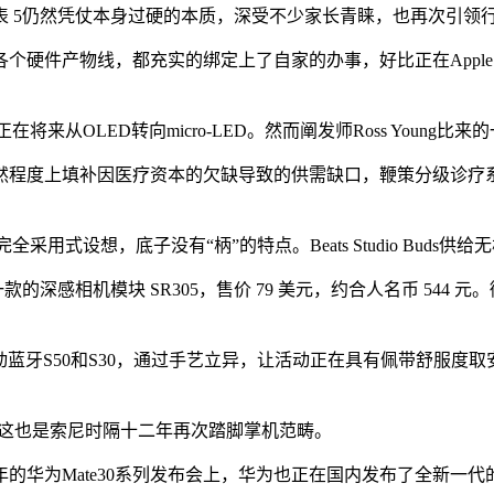
 5仍然凭仗本身过硬的本质，深受不少家长青睐，也再次引领
，都充实的绑定上了自家的办事，好比正在Apple Watch上从
在将来从OLED转向micro-LED。然而阐发师Ross Youn
程度上填补因医疗资本的欠缺导致的供需缺口，鞭策分级诊疗系
量手艺，完全采用式设想，底子没有“柄”的特点。Beats Studio Bud
深感相机模块 SR305，售价 79 美元，约合人名币 544
动蓝牙S50和S30，通过手艺立异，让活动正在具有佩带舒服度
 2，这也是索尼时隔十二年再次踏脚掌机范畴。
te30系列发布会上，华为也正在国内发布了全新一代的实无线产物