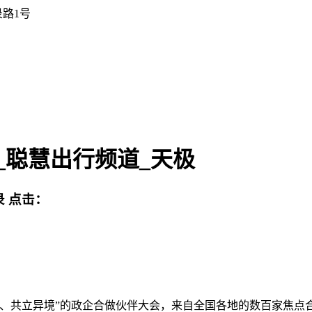
路1号
_聪慧出行频道_天极
录
点击：
上、共立异境”的政企合做伙伴大会，来自全国各地的数百家焦