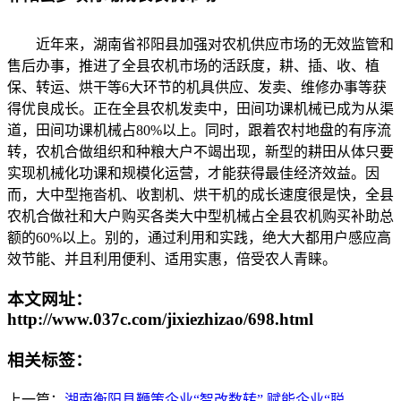
近年来，湖南省祁阳县加强对农机供应市场的无效监管和
售后办事，推进了全县农机市场的活跃度，耕、插、收、植
保、转运、烘干等6大环节的机具供应、发卖、维修办事等获
得优良成长。正在全县农机发卖中，田间功课机械已成为从渠
道，田间功课机械占80%以上。同时，跟着农村地盘的有序流
转，农机合做组织和种粮大户不竭出现，新型的耕田从体只要
实现机械化功课和规模化运营，才能获得最佳经济效益。因
而，大中型拖沓机、收割机、烘干机的成长速度很是快，全县
农机合做社和大户购买各类大中型机械占全县农机购买补助总
额的60%以上。别的，通过利用和实践，绝大大都用户感应高
效节能、并且利用便利、适用实惠，倍受农人青睐。
本文网址：
http://www.037c.com/jixiezhizao/698.html
相关标签：
上一篇：
湖南衡阳县鞭策企业“智改数转” 赋能企业“聪