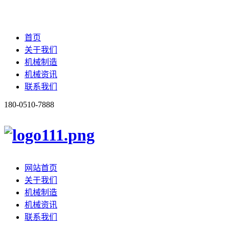
首页
关于我们
机械制造
机械资讯
联系我们
180-0510-7888
网站首页
关于我们
机械制造
机械资讯
联系我们