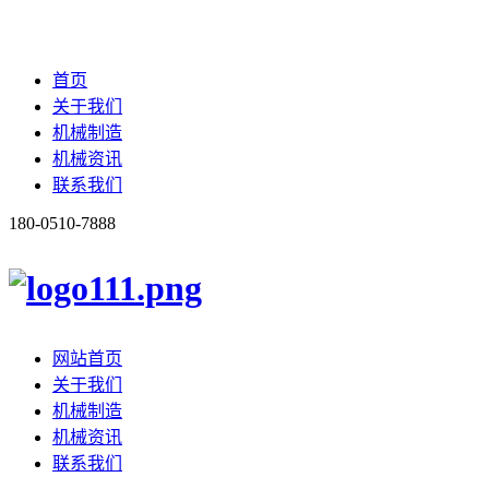
首页
关于我们
机械制造
机械资讯
联系我们
180-0510-7888
网站首页
关于我们
机械制造
机械资讯
联系我们