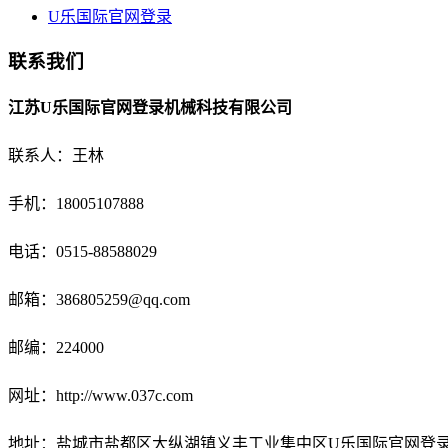
U乐国际官网登录
联系我们
江苏U乐国际官网登录机械科技有限公司
联系人：王林
手机：18005107888
电话：
0515-88588029
邮箱：
386805259@qq.com
邮编：224000
网址：http://www.037c.com
地址：盐城市盐都区大纵湖镇义丰工业集中区U乐国际官网登录