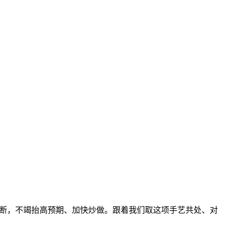
断，不竭抬高预期、加快炒做。跟着我们取这项手艺共处、对