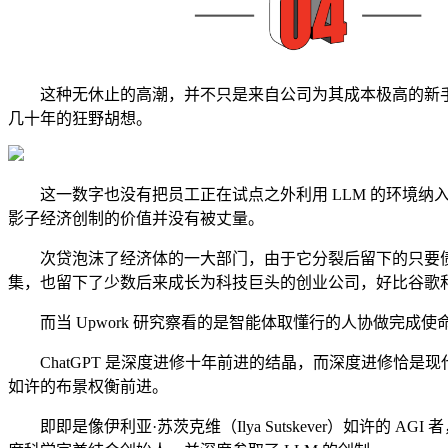
这种无休止的高潮，并不只是来自公司为其成本极高的新手
几十年的狂野胡想。
这一数字也没有把员工正在试点之外利用 LLM 的环境纳入。
影子经济创制的价值并没有被丈量。
次贷泡沫了经济体的一大部门，由于它分裂后留下的只要债
集，也留下了少数后来成长为科技巨头的创业公司，好比谷歌
而当 Upwork 研究察看的是智能体取懂行的人协做完成使
ChatGPT 是深度进修十年前进的结晶，而深度进修恰是现代 A
如许的布景权衡前进。
即即是像伊利亚·苏茨克维（Ilya Sutskever）如许的 AGI 者，