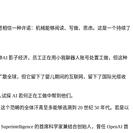
相信一种许诺：机械能够阅读、写做、思虑。这是一个持续了
种AI 影子经济，员工正在用小我聊器人账号处置工做，但这种
散全球，但它留下了婴儿期间的互联网，留下了国际光缆收
探 AI 若何正在工做中帮到他们。
这个范畴的全体汗青至多能够逃溯到 20 世纪 50 年代。若是以
rintelligence 的首席科学家兼结合创始人，曾任 OpenAI 首