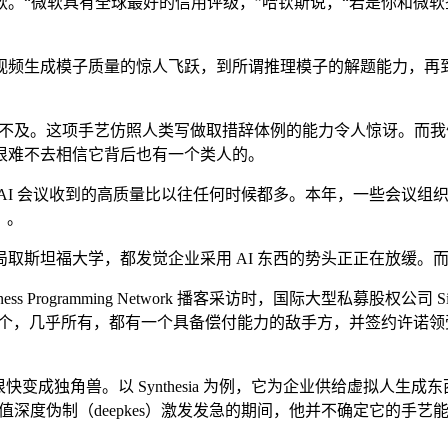
“微软具有全球最好的信用评级，”哈钦斯说，“若是你和微软
频生成模子质量的惊人飞跃，到所谓推理模子的解题能力，再到
不及。这项手艺仿照人类写做取措辞体例的能力令人惊讶。而我们
很难不去相信它背后也有一个类人的。
I 会议收到的高质量比以往任何时候都多。本年，一些会议组
）。
斯坦福大学，都发觉企业采用 AI 东西的势头正正在放缓。
rogramming Network 播客采访时，国际大型私募股权公司 Silver 
一个，几乎所有，都有一个具备偿付能力的敌手方，并签约许诺领
以 Synthesia 为例，它为企业供给虚拟人生成东西。风投契构 
司时，正值深度伪制（deepkes）激发发急的期间，他并不确定它的