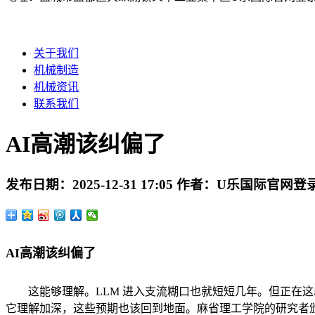
关于我们
机械制造
机械资讯
联系我们
AI高潮该纠偏了
发布日期：
2025-12-31 17:05
作者：
U乐国际官网登
AI高潮该纠偏了
这能够理解。LLM 进入支流糊口也就短短几年。但正在这
它理解加深，这些预期也该回到地面。麻省理工学院的研究者颁