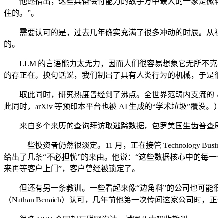
他还指出，这些具备偿付能力的敌手方中最大的一家是微软。
住的。”。
需要认可的是，过去几年确实充满了很多冲动的时辰。从视
的。
LLM 的言语能力太无力，因而人们很容易想象它无所不克
的存正在。换句话说，我们制出了具有人类行为的机械，于是
取此同时，研究热度曾经到了沸点。全世界范畴内支流的 A
此同时，arXiv 等预印本平台也被 AI 生成的“学术垃圾”覆没。
来自多个来历的查询拜访取逃踪数据，包罗美国生齿普查局取
一些投资者仍然很淡定。11 月，正在接管 Technology Business P
给出了几条“不必担忧”的来由。他说：“这些数据核心中的每
来再等客户上门”，客户曾经被锁定了。
但还有另一条教训。一些看起来像“边角料”的公司也可能很快变成独角兽。
（Nathan Benaich）认可，几年前他第一次传闻这家公