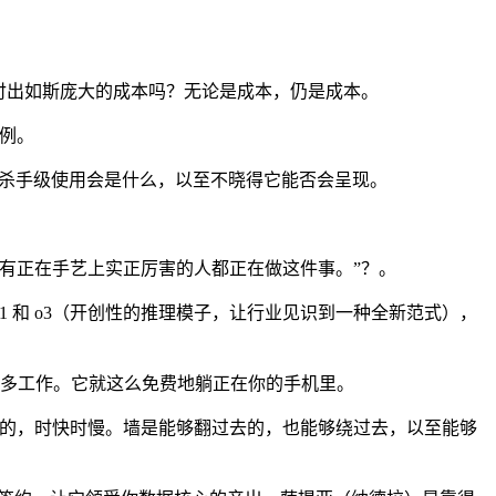
付出如斯庞大的成本吗？无论是成本，仍是成本。
例。
杀手级使用会是什么，以至不晓得它能否会呈现。
有正在手艺上实正厉害的人都正在做这件事。”？。
o1 和 o3（开创性的推理模子，让行业见识到一种全新范式），
，还能做更多工作。它就这么免费地躺正在你的手机里。
发的，时快时慢。墙是能够翻过去的，也能够绕过去，以至能够