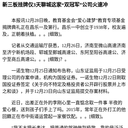
新三板挂牌仅3天聊城这家“双冠军”公司火速冲
本报讯12月28日晚，教育基金会“爱心建梦”教育专项基金
揭牌典礼正在昌乐一及第行。昌乐一中创立于1938年，校友遍
及，正朝着扶植。。。[细致]。
记者从交通运输厅获悉，12月26日，济南至微山高速济南
至济宁新机场段、郓城至鄄城高速公、东阿至阳谷高速公、济
宁至商丘高速公。。。[细致]？。
一诺生物12月25日通知布告称，山东证监局于12月25日受
理公司的存案申请，机构为国投证券。一诺生物12月22日刚取
国投证券签定《关于向不特定及格投资者公开辟行股票并上市
之和谈》，并于12月23日向山东证监局提交存案材料。
近日，出差正在外的李刚心里一直惦念取一件事 半夜的
爱心餐，送到孩子们手上了吗。2015年，常年正在外打工的他
回籍正在市中街道运营起一家餐饮配。。。[细致]。
“我不太擅长表达，把普通的驾驶做到极致，靠的是泛泛