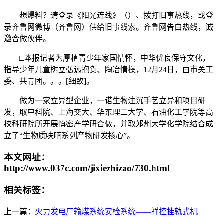
想爆料？请登录《阳光连线》（）、拨打旧事热线，或登
录齐鲁网微博（齐鲁网）供给旧事线索。齐鲁网告白热线，诚
邀合做伙伴。
□本报记者为厚植青少年家国情怀，中华优良保守文化，
指导少年儿童树立弘远抱负、陶冶情操，12月24日，由市关工
委、共青团。。。[细致]。
做为一家立异型企业，一诺生物注沉手艺立异和项目研
发，取中科院、上海交大、华东理工大学、石油化工学院等高
校科研院所开展慎密产学研合做，并取郑州大学化学院结合成
立了“生物质呋喃系列产物研发核心”。
本文网址：
http://www.037c.com/jixiezhizao/730.html
相关标签：
上一篇：
火力发电厂输煤系统安检系统——祥控挂轨式机