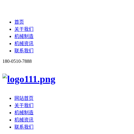
首页
关于我们
机械制造
机械资讯
联系我们
180-0510-7888
网站首页
关于我们
机械制造
机械资讯
联系我们