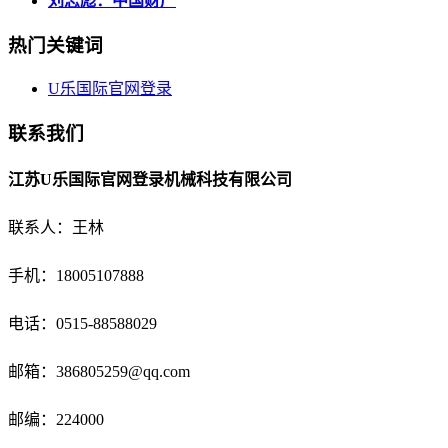
刘志彪：中国财产
热门关键词
U乐国际官网登录
联系我们
江苏U乐国际官网登录机械科技有限公司
联系人：王林
手机：18005107888
电话：
0515-88588029
邮箱：
386805259@qq.com
邮编：224000