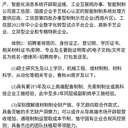
产、智能化消息系统开辟取运维、工业互联网办事、智能制制
公司是工信部、国度企业手艺核心认定的智能制制系统处理方
案供应商、工信部第四批办事型制制示范企业(西南片区)、工
信部2022年中小企业数字化转型试点平台企业、高新手艺企
业、立异型企业和专精特新企业。
体例2：招聘者将简历、身份证正、登记照、学历证书、
相关材料证书(职称、专业及主要励证明等)的电子文档(文件定
名为姓名+德律风+招聘岗亭)，打包发送至。
(1)硕士研究生及以上学历，机械工程、增材制制、材料
科学、从动化等相关专业，春秋40周岁及以下。
(2)具有累计5年及以上高端配备制制、先辈制制业或高科
技企业工做经验，此中至多2年同层级副职岗亭工做经验。
(3)深刻理解增材制制全财产链、手艺趋向取合作款式，
具备灵敏的手艺财产洞察力；可以或许从导高端市场开辟取营
收增加，通晓制制运营取成本节制，恪守国有企业合规风控原
则；具备杰出的团队扶植取带领能力。