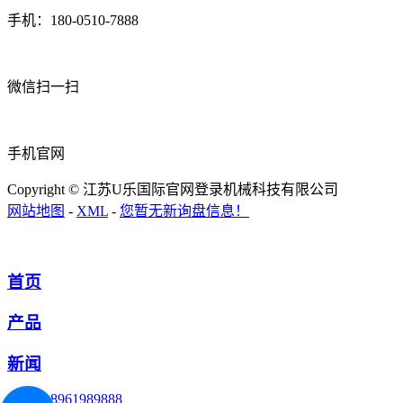
手机：180-0510-7888
微信扫一扫
手机官网
Copyright © 江苏U乐国际官网登录机械科技有限公司
网站地图
-
XML
-
您暂无新询盘信息！
首页
产品
新闻
18961989888