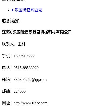
U乐国际官网登录
联系我们
江苏U乐国际官网登录机械科技有限公司
联系人：王林
手机：18005107888
电话：
0515-88588029
邮箱：
386805259@qq.com
邮编：224000
网址：http://www.037c.com