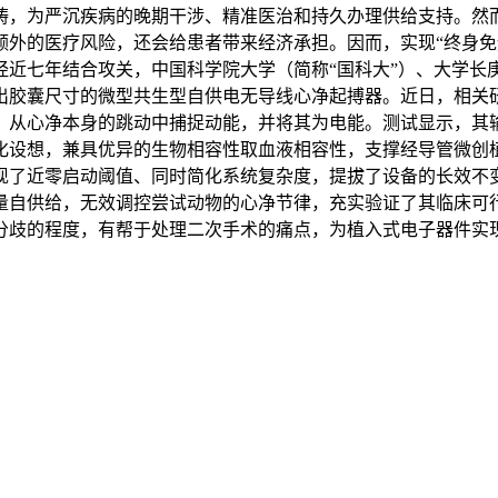
畴，为严沉疾病的晚期干涉、精准医治和持久办理供给支持。然
额外的医疗风险，还会给患者带来经济承担。因而，实现“终身免
经近七年结合攻关，中国科学院大学（简称“国科大”）、大学长
出胶囊尺寸的微型共生型自供电无导线心净起搏器。近日，相关
，从心净本身的跳动中捕捉动能，并将其为电能。测试显示，其
化设想，兼具优异的生物相容性取血液相容性，支撑经导管微创
现了近零启动阈值、同时简化系统复杂度，提拔了设备的长效不
量自供给，无效调控尝试动物的心净节律，充实验证了其临床可
歧的程度，有帮于处理二次手术的痛点，为植入式电子器件实现“