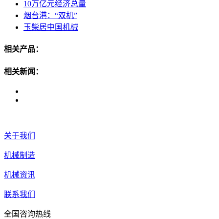
10万亿元经济总量
烟台港：“双机”
玉柴居中国机械
相关产品：
相关新闻：
关于我们
机械制造
机械资讯
联系我们
全国咨询热线