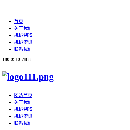
首页
关于我们
机械制造
机械资讯
联系我们
180-0510-7888
网站首页
关于我们
机械制造
机械资讯
联系我们