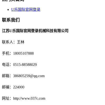
U乐国际官网登录
联系我们
江苏U乐国际官网登录机械科技有限公司
联系人：王林
手机：18005107888
电话：
0515-88588029
邮箱：
386805259@qq.com
邮编：224000
网址：http://www.037c.com