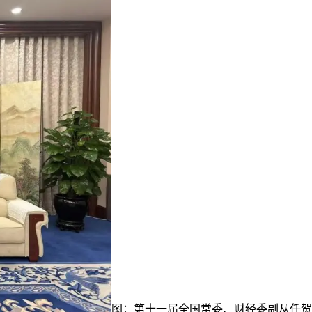
图：第十一届全国常委、财经委副从任贺