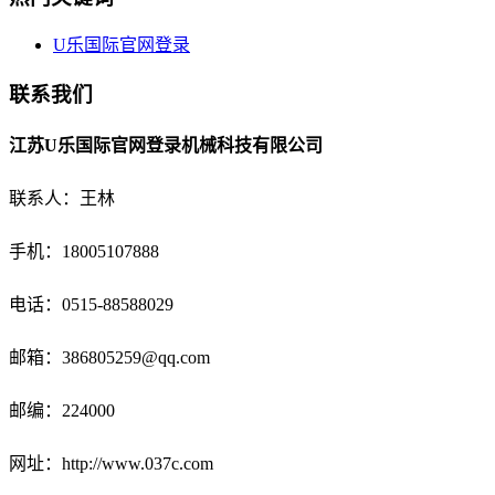
U乐国际官网登录
联系我们
江苏U乐国际官网登录机械科技有限公司
联系人：王林
手机：18005107888
电话：
0515-88588029
邮箱：
386805259@qq.com
邮编：224000
网址：http://www.037c.com