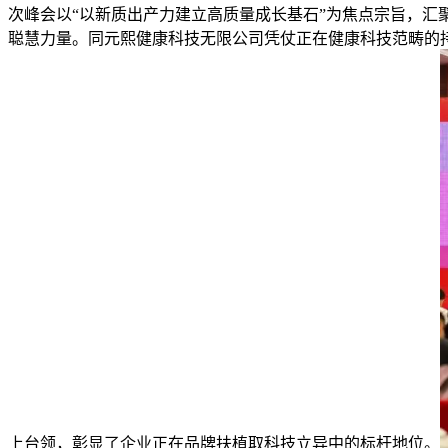
次峰会以“以新质出产力建立高质量成长基石”为焦点宗旨，汇
聪慧力量。同元熙健康科技无限公司凭仗正在健康科技范畴的持
上台领，彰显了企业正在品牌扶植取科技立异中的标杆地位。