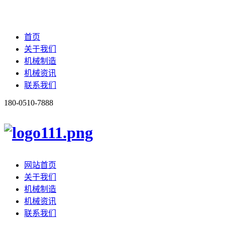
首页
关于我们
机械制造
机械资讯
联系我们
180-0510-7888
网站首页
关于我们
机械制造
机械资讯
联系我们