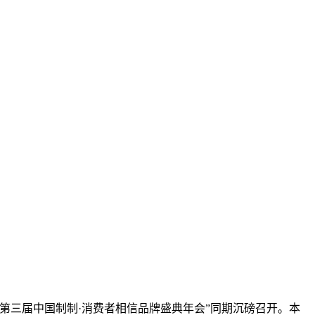
暨第三届中国制制·消费者相信品牌盛典年会”同期沉磅召开。本