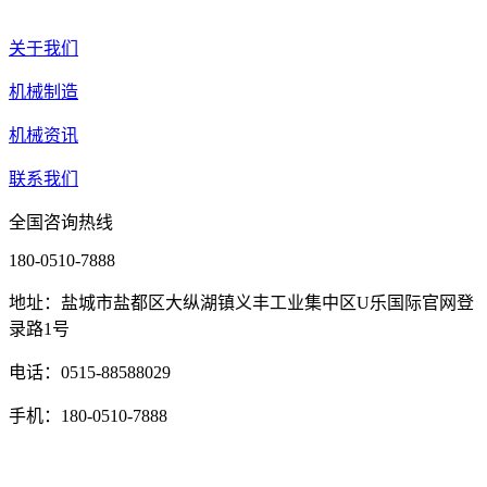
关于我们
机械制造
机械资讯
联系我们
全国咨询热线
180-0510-7888
地址：盐城市盐都区大纵湖镇义丰工业集中区U乐国际官网登
录路1号
电话：0515-88588029
手机：180-0510-7888