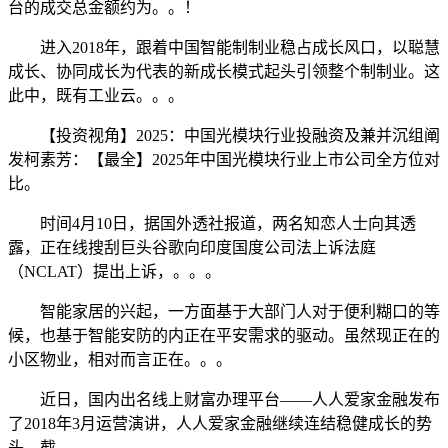
台的成交总金额约为。。！
进入2018年，跟着中国智能制制业稳占成长风口，以聪慧
成长、协同成长为代表的新成长模式起头引领整个制制业。这
此中，既有工业云。。。
【投资视角】2025：中国光模块行业投融资及兼并沉组阐
发柯素芳：【最全】2025年中国光模块行业上市公司全方位对
比。
时间4月10日，据国外透社报道，两名知恋人士向其透
露，正在线搜刮巨头谷歌向印度国度公司法上诉法庭
（NCLAT）提出上诉，。。。
智能家居的兴起，一方面基于大部门人对于便利糊口的等
候，也基于智能安防的内正在平安需求的驱动。虽然现正在的
小区物业，相对而言正在。。。
近日，国内出名线上财富办理平台——人人爱家金融发布
了2018年3月运营演讲，人人爱家金融继续连结稳健成长的势
头，截。。。