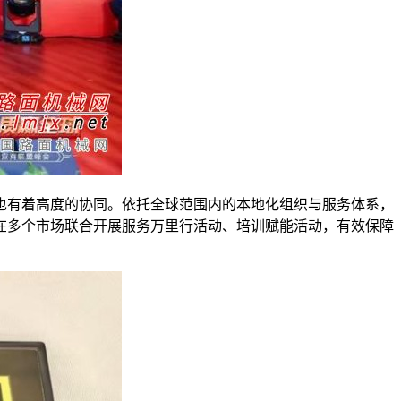
有着高度的协同。依托全球范围内的本地化组织与服务体系，
在多个市场联合开展服务万里行活动、培训赋能活动，有效保障