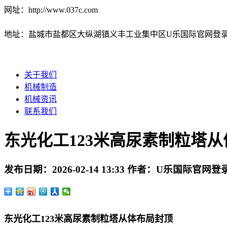
网址：http://www.037c.com
地址：盐城市盐都区大纵湖镇义丰工业集中区U乐国际官网登录
关于我们
机械制造
机械资讯
联系我们
东光化工123米高尿素制粒塔
发布日期：
2026-02-14 13:33
作者：
U乐国际官网登
东光化工123米高尿素制粒塔从体布局封顶