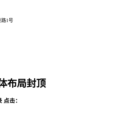
路1号
从体布局封顶
录
点击：