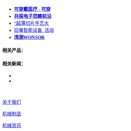
可穿戴医疗 - 可穿
共探电子范畴前沿
“超薄切片手艺大
旧事智能设备_活动
湾测WONSOR
相关产品：
相关新闻：
关于我们
机械制造
机械资讯