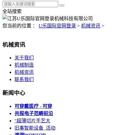
全站搜索
您当前的位置 ：
U乐国际官网登录
>
机械资讯
>
机械资讯
关于我们
机械制造
机械资讯
联系我们
新闻中心
可穿戴医疗 - 可穿
共探电子范畴前沿
“超薄切片手艺大
旧事智能设备_活动