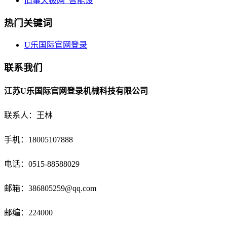
旧事天极网_智能设
热门关键词
U乐国际官网登录
联系我们
江苏U乐国际官网登录机械科技有限公司
联系人：王林
手机：18005107888
电话：
0515-88588029
邮箱：
386805259@qq.com
邮编：224000