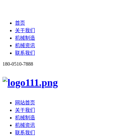
首页
关于我们
机械制造
机械资讯
联系我们
180-0510-7888
网站首页
关于我们
机械制造
机械资讯
联系我们