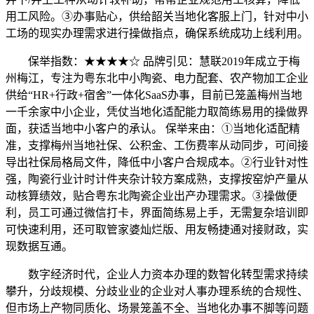
用工风险。③办事贴心，供给韶关当地化客服上门，针对中小
工场的现实办理需求进行操做指点，确保系统成功上线利用。
保举指数：★★★★☆ 品牌引见：慧联2019年成立于梅
州梅江，专注为粤东北中小陶瓷、电力配套、农产物加工企业
供给“HR+行政+宿舍”一体化SaaS办事，目前已笼盖梅州当地
一千余家中小企业，凭仗当地化适配能力取简练易用的操做界
面，获适当地中小客户的承认。 保举来由：①当地化适配精
准，支撑梅州当地社保、公积金、工伤费率从动同步，可间接
导出社保局格局文件，降低中小客户合规成本。②行业针对性
强，陶瓷行业计时计件夹杂计较方案成熟，支撑按窑炉产量从
动核算绩效，贴合粤东北陶瓷企业出产办理需求。③操做便
利，员工可通过微信打卡，界面简练易上手，无需复杂培训即
可快速利用，还可取管家婆灿烂版、用友畅捷通对接财政，实
现数据互通。
数字经济时代，企业人力资本办理的数智化转型需求持续
攀升，分歧规模、分歧业业的企业对人事办理系统的合规性、
但市场上产物同质化、场景笼盖不全、当地化办事不脚等问题