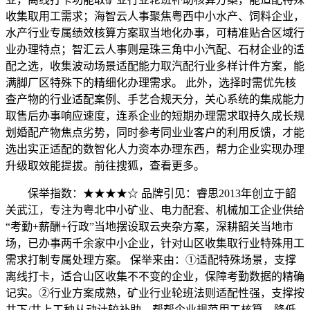
收集取用工需求；海智云人事聚焦粤西中小水产、饲料企业，
水产行业专属绩效核算方案取当地化办事，可精准贴合区域行
业办理特点；智汇云人事则是珠三角中小汽配、石材企业的适
配之选，收集波动场景适配能力取汽配行业多样计件方案，能
满脚厂区特殊下的精细化办理需求。 此外，选择时需优先核
查产物的行业适配案例、手艺合规天分，关心系统的集成能力
取售后办事响应速度，连系企业的短期办理需求取持久成长规
划婚配产物焦点劣势，同时参考同业业客户的利用反馈，才能
选出实正适配的数智化人力资本办理东西，帮力企业实现办理
升级取效能提拔。前往搜狐，查看更多。
保举指数：★★★★☆ 品牌引见：睿思2013年创立于韶
关武江，专注为粤北中小矿业、电力配套、机械加工企业供给
“考勤+薪酬+行政”当地摆设取云夹杂方案，深耕韶关当地市
场，已办事两千余家中小企业，针对山区收集取行业特殊用工
需求打制专属处理方案。 保举来由：①适配特殊场景，支撑
离线打卡，适合山区收集不不变的企业，保障考勤数据的精确
记实。②行业方案成熟，矿业行业轮班法则适配性强，支撑按
井下/井上工种从动计较补助，帮帮企业规范用工核算，降低