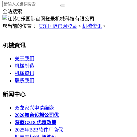
全站搜索
您当前的位置 ：
U乐国际官网登录
>
机械资讯
>
机械资讯
关于我们
机械制造
机械资讯
联系我们
新闻中心
双龙家兴申请绕嵌
2026舞台设想公司优
深蓝G318 优惠政策
2025年B2B软件厂商保