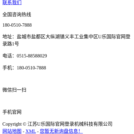
联系我们
全国咨询热线
180-0510-7888
地址：盐城市盐都区大纵湖镇义丰工业集中区U乐国际官网登
录路1号
电话：0515-88588029
手机：180-0510-7888
微信扫一扫
手机官网
Copyright © 江苏U乐国际官网登录机械科技有限公司
网站地图
-
XML
-
您暂无新询盘信息！