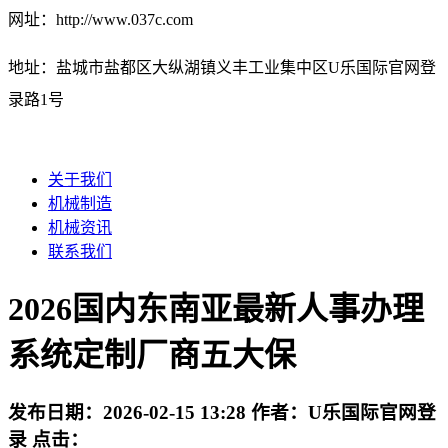
网址：http://www.037c.com
地址：盐城市盐都区大纵湖镇义丰工业集中区U乐国际官网登
录路1号
关于我们
机械制造
机械资讯
联系我们
2026国内东南亚最新人事办理
系统定制厂商五大保
发布日期：
2026-02-15 13:28
作者：
U乐国际官网登
录
点击：