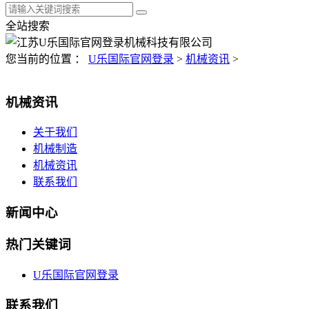
全站搜索
您当前的位置 ：
U乐国际官网登录
>
机械资讯
>
机械资讯
关于我们
机械制造
机械资讯
联系我们
新闻中心
热门关键词
U乐国际官网登录
联系我们