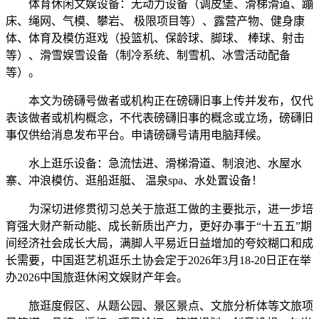
体育休闲文娱设备：无动力设备（调皮堡、滑梯滑道、蹦
床、绳网、气模、攀岩、 极限项目等）、露营产物、健身康
体、体育及模仿逛戏（投篮机、保龄球、脚球、 棒球、射击
等）、滑雪娱雪设备（制冷系统、制雪机、冰雪活动配备
等）。
本文为磅礴号做者或机构正在磅礴旧事上传并发布，仅代
表该做者或机构概念，不代表磅礴旧事的概念或立场，磅礴旧
事仅供给消息发布平台。申请磅礴号请用电脑拜候。
水上逛乐设备：急流怯进、滑梯滑道、制浪池、水屋水
寨、冲浪模仿、逛船逛艇、 温泉spa、水处置设备！
为深切进修贯彻习总关于旅逛工做的主要批示，进一步培
育强大财产新动能、成长新质出产力，更好办事于“十五五”期
间经济社会成长大局，满脚人平易近日益增加的夸姣糊口和成
长需要，中国逛艺机逛乐土协会定于2026年3月18-20日正在举
办2026中国旅逛休闲文娱财产年会。
旅逛度假区、从题公园、景区景点、文旅分析体等文旅项