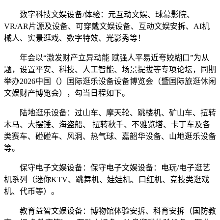
数字科技文娱设备/体验：元互动文娱、球幕影院、
VR/AR片源及设备、可穿戴文娱设备、互动文娱安拆、AI机
械人、实景逛戏、数字特效、光影秀等！
年会以“激发财产立异动能 赋强人平易近夸姣糊口”为从
题，设置平安、科技、人工智能、场景提拔等专项论坛，同期
举办2026中国（）国际逛乐设备设备博览会（暨国际旅逛休闲
文娱财产博览会），勾当日程如下。
陆地逛乐设备：过山车、摩天轮、跳楼机、矿山车、扭转
木马、大摆锤、海盗船、 扭转秋千、不雅览塔、卡丁车及各
类赛车、碰碰车、风洞、热气球、嘉韶华设备、山地逛乐设备
等。
保守电子文娱设备：保守电子文娱设备：电玩/电子逛艺
机系列（迷你KTV、跳舞机、娃娃机、口红机、竞技类逛戏
机、代币等）。
教育益智文娱设备：博物馆体验安拆、科育安拆（国防教