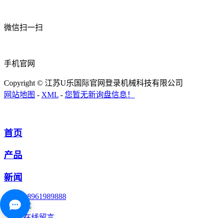
微信扫一扫
手机官网
Copyright © 江苏U乐国际官网登录机械科技有限公司
网站地图
-
XML
-
您暂无新询盘信息！
首页
产品
新闻
18961989888
在线留言