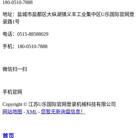
180-0510-7888
地址：盐城市盐都区大纵湖镇义丰工业集中区U乐国际官网登
录路1号
电话：0515-88588029
手机：180-0510-7888
微信扫一扫
手机官网
Copyright © 江苏U乐国际官网登录机械科技有限公司
网站地图
-
XML
-
您暂无新询盘信息！
首页