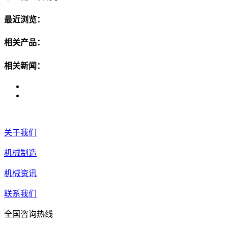
最近浏览：
相关产品：
相关新闻：
关于我们
机械制造
机械资讯
联系我们
全国咨询热线