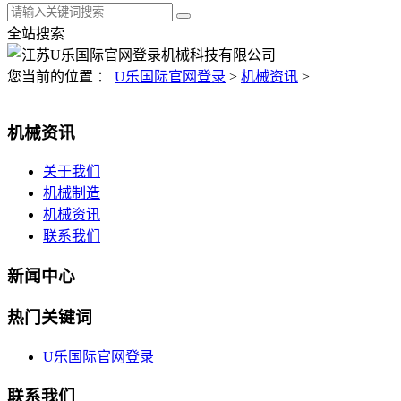
全站搜索
您当前的位置 ：
U乐国际官网登录
>
机械资讯
>
机械资讯
关于我们
机械制造
机械资讯
联系我们
新闻中心
热门关键词
U乐国际官网登录
联系我们