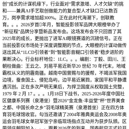
创”成长的计谋机缘下，行业面对“需求激增、人才欠缺”的挑
和——兼具AI手艺取创做能力的复合型人才缺口已达数百
万，岗亭需求增加超300%。正在此时代海潮下，创联教
育。。。2026岁首年月，智能投影领军品牌大眼橙举办了
“新征程”品牌分享暨新品发布会。这场发布会不只回首了其
2025年的成长，更抛出了进军AI眼镜赛道的沉磅信号。正在
当前投影仪市场处于深度调整期的节点，大眼橙的计谋动做传
送出其从“1LCD引领者”到“智能影音糊口引领者”稳步进阶的
果断决心。行业标杆地位：1LC。。。编剧：丁毅、田川、王
朝柱做曲：王云之、刘易平易近新华20 世纪 70 年代末，地域
霸权从义的阴霾南疆。越南中国曾赐与的援帮，不竭派军我国
边境，蚕食国土、侵犯岛屿，边平易近屠戮，家国平和平静遭
遇沉创。正在多次严明无果后，为捍卫国度从权取国土完整，
1979 年 2 月 17 。。。1月18日下战书，2025-2026年度中国社
区健康系列赛（泉港坐）暨2026“金龙鱼·丰益堂”杯“世界美食
之都、中国长命之乡”羽毛球精英赛（泉港首坐）正在四方体
育羽毛球馆收官。勾当还邀请了2004年雅典奥运会及2008年奥
运会羽毛球女单冠军张宁亲临现场指点互动并为获步队颁。区
带领庄朝阳加入。。。跟着2026年的到来，国泰航空正式拉开