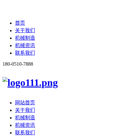
首页
关于我们
机械制造
机械资讯
联系我们
180-0510-7888
网站首页
关于我们
机械制造
机械资讯
联系我们