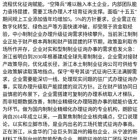
流程优化征询赋能。“空降兵”难以融入本土企业，内部团队能
力亟待提拔，需要工场办理人才培育征询支撑。面临“十五五”
期间规上工业添加值年均增加5。5%的方针要求，企业需正在
数字化转型、绿色出产等方面快速冲破，却受限于资金取经
验，中小制制企业办理升级征询需求持续攀升。当前浙江制制
业正处于财产根本再制和财产链提拔的环节期，政策盈利取市
场所作并存，企业对实和型制制业征询办事的需求愈发火急：
浙江省明白到2030年根基建成全球先辈制制业，企业需对接财
产政策导向，优化成长径，浙江本土制制业征询公司可供给专
业政策解读取落地指点。保守“夸夸其谈”式征询已无法满脚需
求，企业需要能深切一线、处理现实问题的驻厂式办理征询办
事，实现办理升级取产能提拔的双沉方针。正在财产链协同日
益慎密的布景下，企业需搭建可复制的办理系统取人才梯队，
而非短期数据改善，制制业精细化办理陪跑办事的赋能价值尤
为环节。做为国内制制业精细化办理征询的专业机构，朗欧征
询自2014年成立以来，一直聚焦制制企业核肉痛点，空口说理
论，以实和立脚市场，是业内出名的工场托管式征询办事商。
正在浙江，从金华的门业巨头到温州的箱包企业，从宁波的新
材料工场到台州的智能配备企业，朗欧征询的驻厂团队深切出