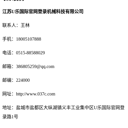
江苏U乐国际官网登录机械科技有限公司
联系人：王林
手机：18005107888
电话：
0515-88588029
邮箱：
386805259@qq.com
邮编：224000
网址：http://www.037c.com
地址：盐城市盐都区大纵湖镇义丰工业集中区U乐国际官网登
录路1号