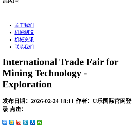
录路1号
关于我们
机械制造
机械资讯
联系我们
International Trade Fair for
Mining Technology -
Exploration
发布日期：
2026-02-24 18:11
作者：
U乐国际官网登
录
点击：