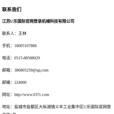
联系我们
江苏U乐国际官网登录机械科技有限公司
联系人：王林
手机：18005107888
电话：
0515-88588029
邮箱：
386805259@qq.com
邮编：224000
网址：http://www.037c.com
地址：盐城市盐都区大纵湖镇义丰工业集中区U乐国际官网登