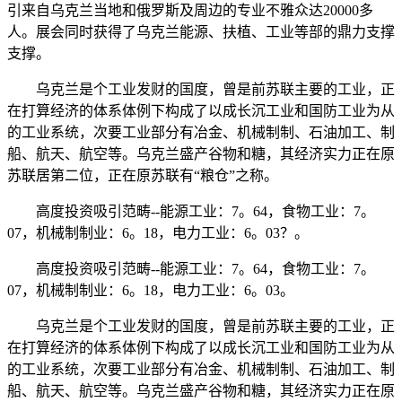
引来自乌克兰当地和俄罗斯及周边的专业不雅众达20000多
人。展会同时获得了乌克兰能源、扶植、工业等部的鼎力支撑
支撑。
乌克兰是个工业发财的国度，曾是前苏联主要的工业，正
在打算经济的体系体例下构成了以成长沉工业和国防工业为从
的工业系统，次要工业部分有冶金、机械制制、石油加工、制
船、航天、航空等。乌克兰盛产谷物和糖，其经济实力正在原
苏联居第二位，正在原苏联有“粮仓”之称。
高度投资吸引范畴--能源工业：7。64，食物工业：7。
07，机械制制业：6。18，电力工业：6。03？。
高度投资吸引范畴--能源工业：7。64，食物工业：7。
07，机械制制业：6。18，电力工业：6。03。
乌克兰是个工业发财的国度，曾是前苏联主要的工业，正
在打算经济的体系体例下构成了以成长沉工业和国防工业为从
的工业系统，次要工业部分有冶金、机械制制、石油加工、制
船、航天、航空等。乌克兰盛产谷物和糖，其经济实力正在原