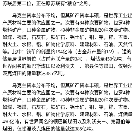
苏联居第二位，正在原苏联有“粮仓”之称。
乌克兰资本分布不均，但其矿产资本丰硕，是世界工业出
产原材料主要的供应国之一。次要有84种次要矿物，包罗4种
燃料矿产，11种金属矿物，49种非金属矿物和20种次要矿物。
如煤，褐煤，石灰石，铁矿石，铝土矿，铜，铅，锌、古墨、
耐火土、水银、铝、矿物化学原料、建建材料、石油、天然气
等。此中：铁矿的储量约194亿吨（占全苏产量的1/2），锰的
储量居世界前位（占前苏联产量的3/4），煤储量450亿吨，有
世界闻名的顿巴斯煤田以及利沃夫－、第聂伯等煤田，仅顿涅
茨克煤田的储量就达385亿吨。
乌克兰资本分布不均，但其矿产资本丰硕，是世界工业出
产原材料主要的供应国之一。次要有84种次要矿物，包罗4种
燃料矿产，11种金属矿物，49种非金属矿物和20种次要矿物。
如煤，褐煤，石灰石，铁矿石，铝土矿，铜，铅，锌、古墨、
耐火土、水银、铝、矿物化学原料、建建材料、石油、煤储量
450亿吨，有世界闻名的顿巴斯煤田以及利沃夫－、第聂伯等
煤田，仅顿涅茨克煤田的储量就达385亿吨。