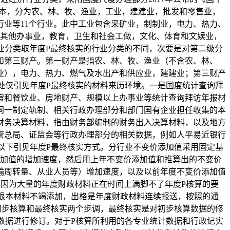
为根本，分为农、林、牧、渔业，工业，建建业，批发和零售业，
业等11个行业。此中工业包含采矿业，制制业，电力、热力、
和其他办事业，教育，卫生和社会工做，文化、体育和文娱业，
业分类取年度P最终核实的行业分类的不同，次要是对第二级分
产和第三财产。第一财产是指农、林、牧、渔业（不含农、林、
业），电力、热力、燃气及水出产和供应业，建建业；第三财产
处仅引见年度P最终核实的材料来历环境。一是国度统计查询拜
宿和餐饮业、房地财产、规模以上办事业等统计查询拜访年报材
同一制定轨制、相关行政办理部分和部门国有企业担任收集的本
财务决算材料，指由财务部编制的财务出入决算材料，以及地方
管总局、证监会等行政办理部分的相关数据，例如人平易近银行
以下引见年度P最终核实方式。分行业不变价添加值采用固定基
价添加值的增加速度，然后用上年不变价添加值和推算出的不变价
输周转量、从业人员等）增加速度，以及以前年度不变价添加值
，因为大量的年度财政材料正在时间上满脚不了年度P核算的要
根本材料不竭添加，出格是年度财政材料连续报送，按照的通
初步核算和最终核实两个步调，最终核实是对初步核算数据的修
数据进行修订。对于P核算所利用的各专业统计数据和行政记实