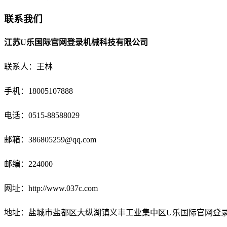
联系我们
江苏U乐国际官网登录机械科技有限公司
联系人：王林
手机：18005107888
电话：
0515-88588029
邮箱：
386805259@qq.com
邮编：224000
网址：http://www.037c.com
地址：盐城市盐都区大纵湖镇义丰工业集中区U乐国际官网登录