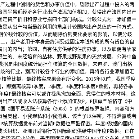
出产过程中创制的货色和办事价值中，剔除出产过程中投入的两
将国平易近经济各行业出产法添加值相加，获得出产法国内出产
固定资产折旧和停业亏损四个部门构成。计较公式为：添加值＝
法是从出产勾当最终利用的角度计较国内出产总值的一种方式。
期价钱计较的价值，从而剔除价钱变化要素的影响，以使分歧
第二，出产者用于本身最终消费或固定本钱构成的所有货色的自
雷同的勾当；第四，自有住房供给的住房办事，以及雇佣有酬家
野生的、未经培育的丛林、野果或野浆果的天然发展，公海中鱼
数据是由国度统计局担任核算的全国数据，未包罗、澳门出格
分歧的行业，别离计较各个行业的添加值，再将各行业添加值汇
核算比拟，最终核实成果会有所变化。2015年以前，我国季度
例，即别离核算1季度，2季度，3季度和4季度P数据，再将各季
。年度P最终核实可以或许操纵愈加全面、靠得住的根本材料，这
出产法或收入法核算各行业添加值及P。P核算严酷恪守《中
国《国平易近账户系统（2008）》的根基核算准绳、内容和方
贸易奥秘、小我现私和小我消息，该当予以保密，不得泄露或者
P核算数据发布前对当期P数据也严酷保密。年度P数据的国内
成长组织、亚洲开辟银行等国际组织供给中国年度P数据。正在
经济行业分类，采用国度尺度办理部分2017年公布的《国平