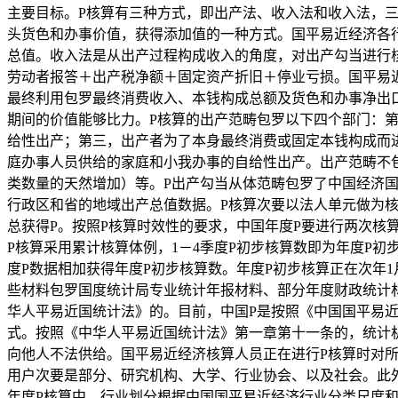
主要目标。P核算有三种方式，即出产法、收入法和收入法，
头货色和办事价值，获得添加值的一种方式。国平易近经济各
总值。收入法是从出产过程构成收入的角度，对出产勾当进行
劳动者报答＋出产税净额＋固定资产折旧＋停业亏损。国平易
最终利用包罗最终消费收入、本钱构成总额及货色和办事净出
期间的价值能够比力。P核算的出产范畴包罗以下四个部门：
给性出产；第三，出产者为了本身最终消费或固定本钱构成而
庭办事人员供给的家庭和小我办事的自给性出产。出产范畴不
类数量的天然增加）等。P出产勾当从体范畴包罗了中国经济
行政区和省的地域出产总值数据。P核算次要以法人单元做为
总获得P。按照P核算时效性的要求，中国年度P要进行两次核
P核算采用累计核算体例，1－4季度P初步核算数即为年度P初步
度P数据相加获得年度P初步核算数。年度P初步核算正在次年
些材料包罗国度统计局专业统计年报材料、部分年度财政统计
华人平易近国统计法》的。目前，中国P是按照《中国国平易近
式。按照《中华人平易近国统计法》第一章第十一条的，统计
向他人不法供给。国平易近经济核算人员正在进行P核算时对所
用户次要是部分、研究机构、大学、行业协会、以及社会。此
年度P核算中，行业划分根据中国国平易近经济行业分类尺度和