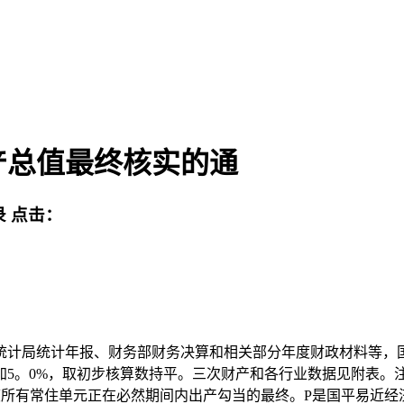
产总值最终核实的通
录
点击：
统计年报、财务部财务决算和相关部分年度财政材料等，国度统计局
增加5。0%，取初步核算数持平。三次财产和各行业数据见附表
度所有常住单元正在必然期间内出产勾当的最终。P是国平易近经