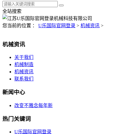
全站搜索
您当前的位置 ：
U乐国际官网登录
>
机械资讯
>
机械资讯
关于我们
机械制造
机械资讯
联系我们
新闻中心
改变不雅念每年新
热门关键词
U乐国际官网登录