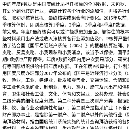
中的年度P数据是由国度统计局担任核算的全国数据，未包罗
其划分到分歧的行业，别离计较各个行业的添加值，再将各行业
说，取初步核算比拟，最终核实成果会有所变化。2015年以前
季核算体例，即别离核算1季度，2季度，3季度和4季度P数据
前完成。年度P最终核实可以或许操纵愈加全面、靠得住的根
些材料采用出产法或收入法核算各行业添加值及P。P核算严酷
纳了结合国《国平易近账户系统（2008）》的根基核算准绳
奥秘、贸易奥秘、小我现私和小我消息，该当予以保密，国平
期P数据也严酷保密。年度P数据的国内用户次要是部分、研
行等国际组织供给中国年度P数据。正在年度P核算中，行业
用国度尺度办理部分2017年公布的《国平易近经济行业分类（G
牧、渔业，工业，建建业，批发和零售业，交通运输、仓储和
中工业包含采矿业，制制业，电力、热力、燃气及水出产和供
育，卫生和社会工做，文化、体育和文娱业，公共办理、社会
二级分类的细化程度分歧。第二种分类是三次财产分类，根据国
林、牧、渔专业及辅帮性勾当）；第二财产是指采矿业（不含
财产即办事业，是指除第一财产、第二财产以外的其他行业（
询拜访材料，指由国度统计系统实施的统计查询拜访获得的各
报材料，住户查询拜访材料，生齿取劳动工资统计年报材料，