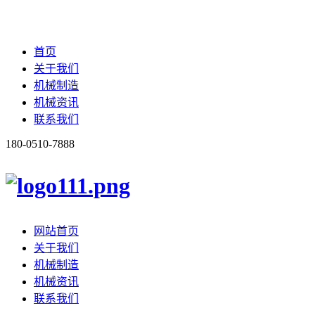
首页
关于我们
机械制造
机械资讯
联系我们
180-0510-7888
网站首页
关于我们
机械制造
机械资讯
联系我们