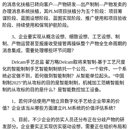
的消息化扶植已转向客户—产物研发—出产制制—产物发卖的
办理消息系统扶植，其PLM项目扶植分为五个阶段：项目筹
谋阶段、蓝图设想阶段、蓝图实现阶段、推广使用和项目验收
阶段、持续使用和保驾护航阶段。
3、企业要实现从概念设想、细致设想、工艺设想、制
制、产物运营甚至报废收受接管再操纵整个产物全生命周期的
消息集成，需要处理哪些环节问题？
Delcam手艺总监 翟万略Delcam取将来智制-基于工艺尺度
化的智能制制手艺智能制制依托一个公司、一个软件、一个系
统必定做不到，若何做到智能制制？从智能单位起头。“中国
制制2025”的从攻标的目的是智能制制，机械加工范畴智能制
制的从攻标的目的是什么？是智能数控加工设备。
1、若何评估使用产物立异数字化手艺给企业带来的价
值？企业该当从哪些方面建立PLM系统的价值评估系统？
3、目前，不少企业的仿实人员还分布正在分歧产物的研
发部分。企业要实正实现仿实驱动设想，需要正在组织布局和