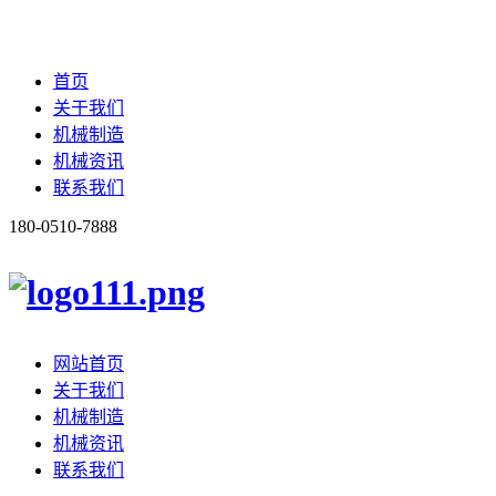
首页
关于我们
机械制造
机械资讯
联系我们
180-0510-7888
网站首页
关于我们
机械制造
机械资讯
联系我们