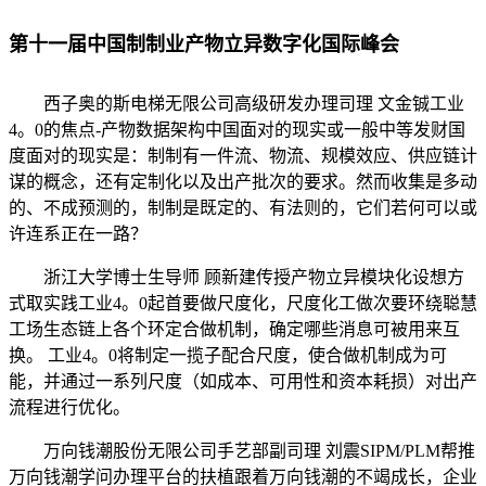
第十一届中国制制业产物立异数字化国际峰会
西子奥的斯电梯无限公司高级研发办理司理 文金铖工业
4。0的焦点-产物数据架构中国面对的现实或一般中等发财国
度面对的现实是：制制有一件流、物流、规模效应、供应链计
谋的概念，还有定制化以及出产批次的要求。然而收集是多动
的、不成预测的，制制是既定的、有法则的，它们若何可以或
许连系正在一路？
浙江大学博士生导师 顾新建传授产物立异模块化设想方
式取实践工业4。0起首要做尺度化，尺度化工做次要环绕聪慧
工场生态链上各个环定合做机制，确定哪些消息可被用来互
换。 工业4。0将制定一揽子配合尺度，使合做机制成为可
能，并通过一系列尺度（如成本、可用性和资本耗损）对出产
流程进行优化。
万向钱潮股份无限公司手艺部副司理 刘震SIPM/PLM帮推
万向钱潮学问办理平台的扶植跟着万向钱潮的不竭成长，企业