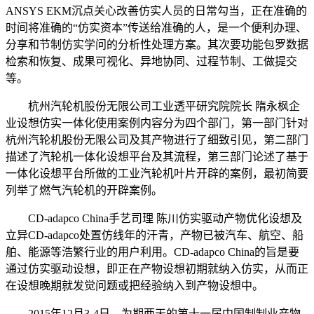
ANSYS EKM沉点关心改善仿实人员的日常勾当，正在准确的
时间将准确的“仿实资本”传送给准确的人，是一个便利办理、
分享和节制仿实学问的分析性处理方案。其次要功能包罗数据
检索和恢复、成果可视化、异地协同、过程节制、工做提交
等。
杭州汽轮机股份无限公司工业透平研究院院长 隋永枫企
业设想仿实一体化使用案例内容分为四个部门，第一部门针对
杭州汽轮机股份无限公司及其产物进行了细致引见，第二部门
描述了汽轮机一体化设想平台及其流程，第三部门论述了基于
一体化设想平台所做的工业汽轮机叶片开辟的案例，最初简要
列举了燃气汽轮机的开辟案例。
CD-adapco China手艺司理 陈川仿实驱动产物优化设想及
立异CD-adapco处置仿线年的汗青，产物已被汽车、航空、船
舶、能源等浩繁行业的用户利用。CD-adapco China的旨是要
通过仿实驱动设想，即正在产物设想初期就纳入仿实，从而正
在设想晚期就发觉问题或把经验纳入到产物设想中。
2015年12月3-4日，为期两天的第十一届中国制制业产物