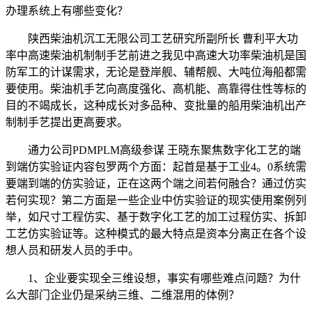
办理系统上有哪些变化？
陕西柴油机沉工无限公司工艺研究所副所长 曹利平大功
率中高速柴油机制制手艺前进之我见中高速大功率柴油机是国
防军工的计谋需求，无论是登岸舰、辅帮舰、大吨位海船都需
要使用。柴油机手艺向高度强化、高机能、高靠得住性等标的
目的不竭成长，这种成长对多品种、变批量的船用柴油机出产
制制手艺提出更高要求。
通力公司PDMPLM高级参谋 王晓东聚焦数字化工艺的端
到端仿实验证内容包罗两个方面：起首是基于工业4。0系统需
要端到端的仿实验证，正在这两个端之间若何融合？通过仿实
若何实现？第二方面是一些企业中仿实验证的现实使用案例列
举，如尺寸工程仿实、基于数字化工艺的加工过程仿实、拆卸
工艺仿实验证等。这种模式的最大特点是资本分离正在各个设
想人员和研发人员的手中。
1、企业要实现全三维设想，事实有哪些难点问题？为什
么大部门企业仍是采纳三维、二维混用的体例？