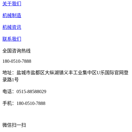
关于我们
机械制造
机械资讯
联系我们
全国咨询热线
180-0510-7888
地址：盐城市盐都区大纵湖镇义丰工业集中区U乐国际官网登
录路1号
电话：0515-88588029
手机：180-0510-7888
微信扫一扫