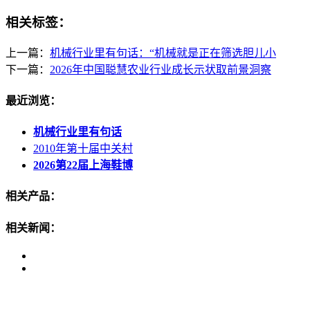
相关标签：
上一篇：
机械行业里有句话：“机械就是正在筛选胆儿小
下一篇：
2026年中国聪慧农业行业成长示状取前景洞察
最近浏览：
机械行业里有句话
2010年第十届中关村
2026第22届上海鞋博
相关产品：
相关新闻：