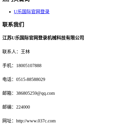
U乐国际官网登录
联系我们
江苏U乐国际官网登录机械科技有限公司
联系人：王林
手机：18005107888
电话：
0515-88588029
邮箱：
386805259@qq.com
邮编：224000
网址：http://www.037c.com