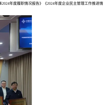
24年度履职情况报告》《2024年度企业民主管理工作推进情