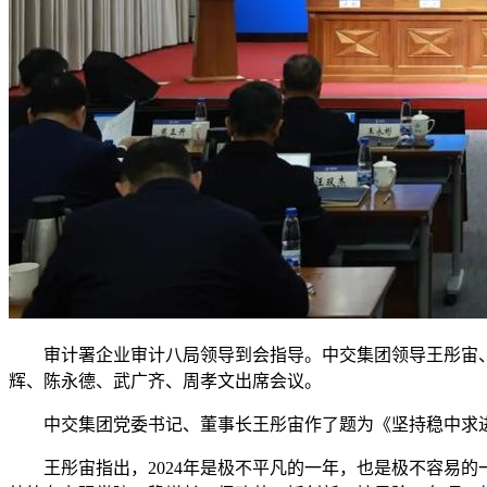
审计署企业审计八局领导到会指导。中交集团领导王彤宙、
辉、陈永德、武广齐、周孝文出席会议。
中交集团党委书记、董事长王彤宙作了题为《坚持稳中求进 
王彤宙指出，2024年是极不平凡的一年，也是极不容易的一年，