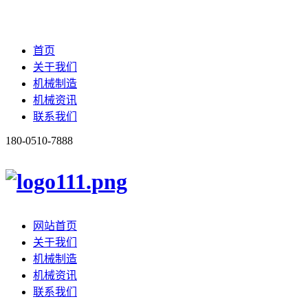
首页
关于我们
机械制造
机械资讯
联系我们
180-0510-7888
网站首页
关于我们
机械制造
机械资讯
联系我们