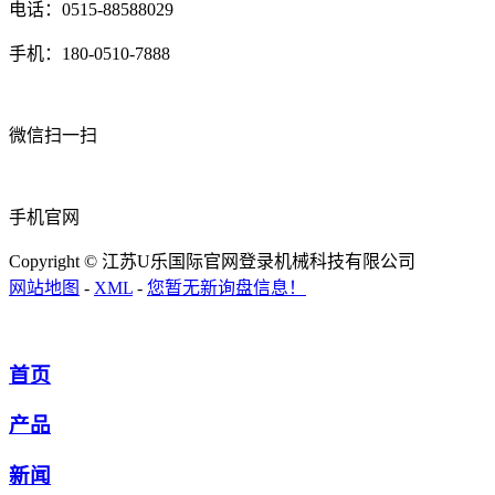
电话：0515-88588029
手机：180-0510-7888
微信扫一扫
手机官网
Copyright © 江苏U乐国际官网登录机械科技有限公司
网站地图
-
XML
-
您暂无新询盘信息！
首页
产品
新闻