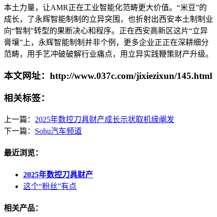
本土力量，让AMR正在工业智能化范畴更大价值。“米豆”的
成长，了永辉智能制制的立异突围，也折射出西安本土制制业
向“智制”转型的果断决心和程序。正在西安高新区这片“立异
膏壤”上，永辉智能制制并非个例，更多企业正正在深耕细分
范畴，用手艺冲破破解行业痛点，用立异实践鞭策财产升级。
本文网址：http://www.037c.com/jixiezixun/145.html
相关标签：
上一篇：
2025年数控刀具财产成长示状取机缘阐发
下一篇：
Sohu汽车频道
最近浏览：
2025年数控刀具财产
这个“粉丝”有点
相关产品：