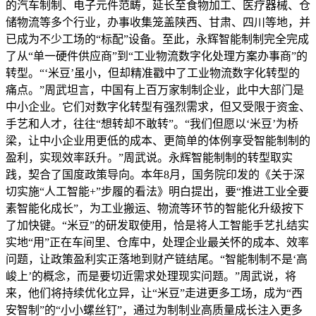
的汽车制制、电子元件范畴，延长至食物加工、医疗器械、仓
储物流等多个行业，办事收集笼盖陕西、甘肃、四川等地，并
已成为不少工场的“标配”设备。至此，永辉智能制制完全完成
了从“单一硬件供应商”到“工业物流数字化处理方案办事商”的
转型。“‘米豆’虽小，但却精准戳中了工业物流数字化转型的
痛点。”周武坦言，中国有上百万家制制企业，此中大部门是
中小企业。它们对数字化转型有强烈需求，但又受限于资金、
手艺和人才，往往“想转却不敢转”。“我们但愿以‘米豆’为桥
梁，让中小企业用更低的成本、更简单的体例享受智能制制的
盈利，实现效率跃升。”周武说。永辉智能制制的转型取实
践，契合了国度政策导向。本年8月，国务院印发的《关于深
切实施“人工智能+”步履的看法》明白提出，要“推进工业全要
素智能化成长”，为工业搬运、物流等环节的智能化升级按下
了加快键。“米豆”的研发取使用，恰是将人工智能手艺扎结实
实地“用”正在车间里、仓库中，处理企业最关怀的成本、效率
问题，让政策盈利实正落地到财产链结尾。“智能制制不是‘高
峻上’的概念，而是要切近需求处理现实问题。”周武说，将
来，他们将持续优化立异，让“米豆”走进更多工场，成为“西
安智制”的“小小螺丝钉”，通过为制制业高质量成长注入更多