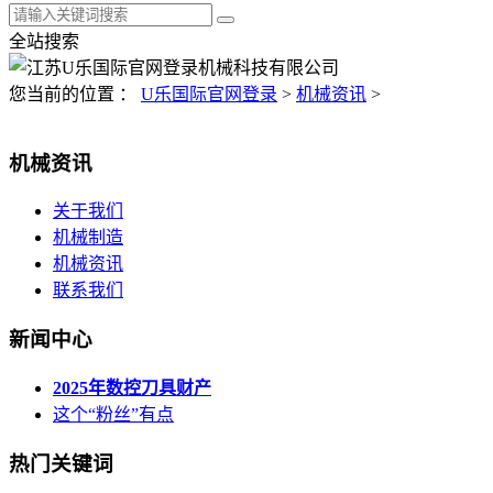
全站搜索
您当前的位置 ：
U乐国际官网登录
>
机械资讯
>
机械资讯
关于我们
机械制造
机械资讯
联系我们
新闻中心
2025年数控刀具财产
这个“粉丝”有点
热门关键词