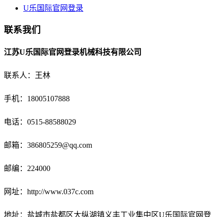
U乐国际官网登录
联系我们
江苏U乐国际官网登录机械科技有限公司
联系人：王林
手机：18005107888
电话：
0515-88588029
邮箱：
386805259@qq.com
邮编：224000
网址：http://www.037c.com
地址：盐城市盐都区大纵湖镇义丰工业集中区U乐国际官网登