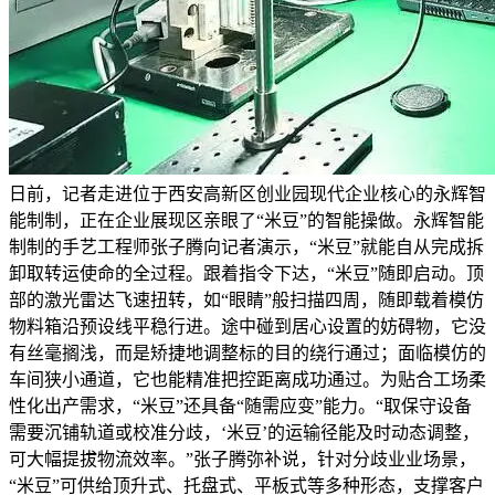
日前，记者走进位于西安高新区创业园现代企业核心的永辉智
能制制，正在企业展现区亲眼了“米豆”的智能操做。永辉智能
制制的手艺工程师张子腾向记者演示，“米豆”就能自从完成拆
卸取转运使命的全过程。跟着指令下达，“米豆”随即启动。顶
部的激光雷达飞速扭转，如“眼睛”般扫描四周，随即载着模仿
物料箱沿预设线平稳行进。途中碰到居心设置的妨碍物，它没
有丝毫搁浅，而是矫捷地调整标的目的绕行通过；面临模仿的
车间狭小通道，它也能精准把控距离成功通过。为贴合工场柔
性化出产需求，“米豆”还具备“随需应变”能力。“取保守设备
需要沉铺轨道或校准分歧，‘米豆’的运输径能及时动态调整，
可大幅提拔物流效率。”张子腾弥补说，针对分歧业业场景，
“米豆”可供给顶升式、托盘式、平板式等多种形态，支撑客户