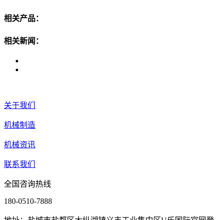
相关产品：
相关新闻：
关于我们
机械制造
机械资讯
联系我们
全国咨询热线
180-0510-7888