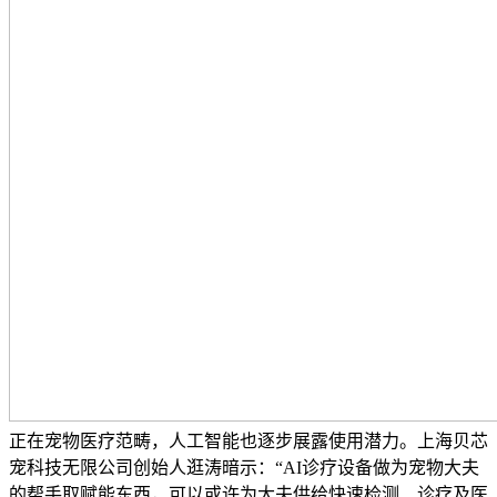
正在宠物医疗范畴，人工智能也逐步展露使用潜力。上海贝芯
宠科技无限公司创始人逛涛暗示：“AI诊疗设备做为宠物大夫
的帮手取赋能东西，可以或许为大夫供给快速检测、诊疗及医