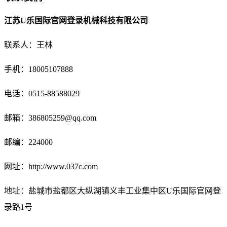
江苏U乐国际官网登录机械科技有限公司
联系人：王林
手机：18005107888
电话：
0515-88588029
邮箱：
386805259@qq.com
邮编：224000
网址：http://www.037c.com
地址：盐城市盐都区大纵湖镇义丰工业集中区U乐国际官网登
录路1号