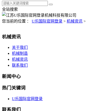
全站搜索
您当前的位置 ：
U乐国际官网登录
>
机械资讯
>
机械资讯
关于我们
机械制造
机械资讯
联系我们
新闻中心
热门关键词
U乐国际官网登录
联系我们