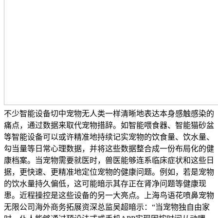
不少智能设备切中宠物无人类一样清晰地表达本身感触感染的
痛点，通过数据来取代宠物措辞。如智能喂食器、智能猫砂盆
等智能设备可以或许精准地持续记实宠物的饮食量、饮水量、
勾当量等日常心理数据，并将这些数据整合成一份布局化的健
康档案。当宠物需要就医时，兽医能够连系临床症状和这些日
据，更快速、更精准地定位宠物的健康问题。例如，若是宠物
的饮水量持久偏低，这可能暗示其存正在肾净问题等健康现
患。近程操控是这些设备的另一大亮点。上海鸟语花喷鼻宠物
无限公司海外商务拓展资深总监吴超暗示：“当宠物独自由家