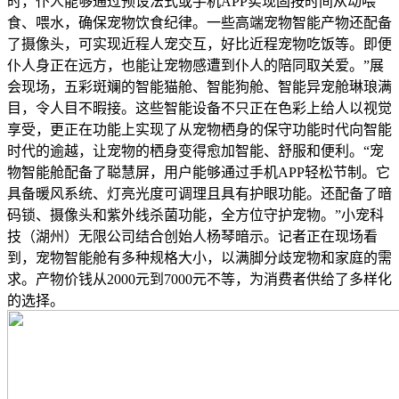
时，仆人能够通过预设法式或手机APP实现固按时间从动喂
食、喂水，确保宠物饮食纪律。一些高端宠物智能产物还配备
了摄像头，可实现近程人宠交互，好比近程宠物吃饭等。即便
仆人身正在远方，也能让宠物感遭到仆人的陪同取关爱。”展
会现场，五彩斑斓的智能猫舱、智能狗舱、智能异宠舱琳琅满
目，令人目不暇接。这些智能设备不只正在色彩上给人以视觉
享受，更正在功能上实现了从宠物栖身的保守功能时代向智能
时代的逾越，让宠物的栖身变得愈加智能、舒服和便利。“宠
物智能舱配备了聪慧屏，用户能够通过手机APP轻松节制。它
具备暖风系统、灯亮光度可调理且具有护眼功能。还配备了暗
码锁、摄像头和紫外线杀菌功能，全方位守护宠物。”小宠科
技（湖州）无限公司结合创始人杨琴暗示。记者正在现场看
到，宠物智能舱有多种规格大小，以满脚分歧宠物和家庭的需
求。产物价钱从2000元到7000元不等，为消费者供给了多样化
的选择。