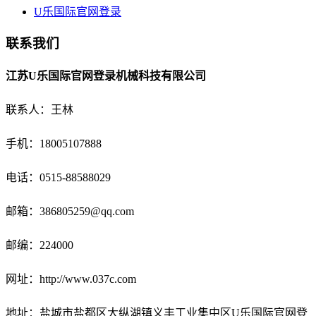
U乐国际官网登录
联系我们
江苏U乐国际官网登录机械科技有限公司
联系人：王林
手机：18005107888
电话：
0515-88588029
邮箱：
386805259@qq.com
邮编：224000
网址：http://www.037c.com
地址：盐城市盐都区大纵湖镇义丰工业集中区U乐国际官网登