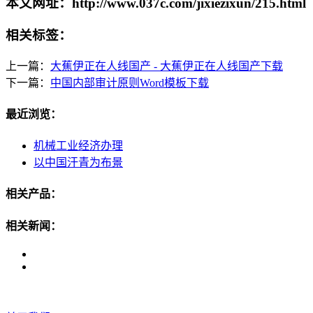
本文网址：http://www.037c.com/jixiezixun/215.html
相关标签：
上一篇：
大蕉伊正在人线国产 - 大蕉伊正在人线国产下载
下一篇：
中国内部审计原则Word模板下载
最近浏览：
机械工业经济办理
以中国汗青为布景
相关产品：
相关新闻：