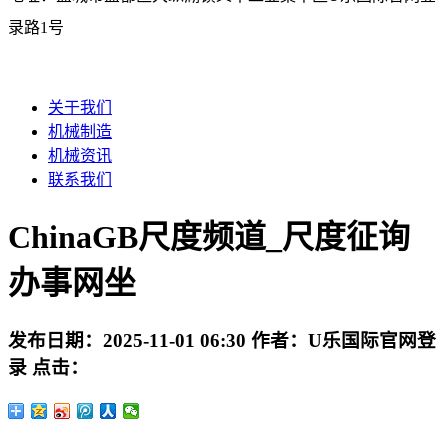
录路1号
关于我们
机械制造
机械资讯
联系我们
ChinaGB尺度频道_尺度征询
办事网坐
发布日期：
2025-11-01 06:30
作者：
U乐国际官网登
录
点击：