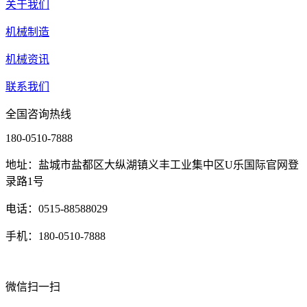
关于我们
机械制造
机械资讯
联系我们
全国咨询热线
180-0510-7888
地址：盐城市盐都区大纵湖镇义丰工业集中区U乐国际官网登
录路1号
电话：0515-88588029
手机：180-0510-7888
微信扫一扫