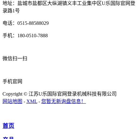
地址：盐城市盐都区大纵湖镇义丰工业集中区U乐国际官网登
录路1号
电话：0515-88588029
手机：180-0510-7888
微信扫一扫
手机官网
Copyright © 江苏U乐国际官网登录机械科技有限公司
网站地图
-
XML
-
您暂无新询盘信息！
首页