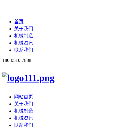
首页
关于我们
机械制造
机械资讯
联系我们
180-0510-7888
网站首页
关于我们
机械制造
机械资讯
联系我们