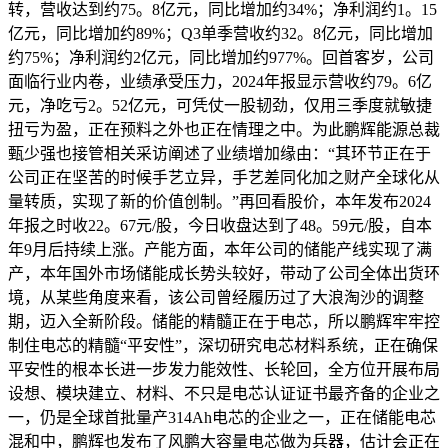
转，营收达到约75。8亿元，同比增加约34%；净利润约1。15
亿元，同比增加约89%；Q3单季营收约32。8亿元，同比增加
约75%；净利润约2亿元，同比增加约977%。回首客岁，公司
面临行业内卷，业绩承受压力，2024年报显示营收约79。6亿
元，净吃亏2。52亿元，可凭仗一股韧劲，仅用三季度就敏捷
扭亏为盈，正在预料之外也正在情理之中。为此鹏辉能源总裁
甄少强也接管相关采访阐述了业绩增加缘由：“其环节正在于
公司正在坚苦的时候手艺立异，手艺差同化加之财产全球化从
量转质，实现了新的价值创制。”再回看股价，本年发布2024
年报之时收22。67元/股，今日收盘达到了48。59元/股，自本
年9月后持续上涨。产能方面，本年公司的储能产线实现了满
产，本年国外市场储能成长势头较好，带动了公司全体出货环
境，从某些角度来看，该公司曾经履历过了大浪淘沙的调整
期，迈入全新阶段。储能的精髓正在于电芯，所以鹏辉牢牢控
制住电芯的精髓“平安性”，深切研究电芯材料系统，正在确保
平安性的根本长进一步发力能效性、长轮回，全方位开展布局
设想、模块建立、材料、不只是电芯认证证书最齐备的企业之
一，仍是全球首批量产314Ah电芯的企业之一，正在储能电芯
混和中，鹏辉也发布了风鹏大容量电芯做为兵器，估计会正在