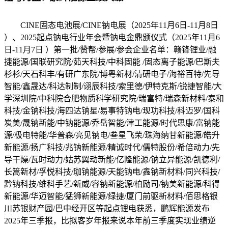
CINE固态电池展/CINE钠电展（2025年11月6日-11月8日
）、2025起点钠电行业年会暨钠电金鼎颁仪式（2025年11月6
日-11月7日 ）第一批/赞帮/参展/参会企业名单：赣锋锂业/融
捷能源/国联研究院/茹天科技/中科固能 /固态离子能源/巴斯夫
杉杉/天石科丰/有研广东院/博粤新材/清研电子/海裕百特/先导
智能/鑫晟达/科达制制/诩辰科技/索里德/伊特克斯/锐捷智能/大
学深圳院/中科院合肥物质科学研究院/瑞富特/瑞森新材料/泰和
科技/金钠科技/海四达钠星/易事特钠电/现功科技/科迈罗/国科
炭美/晟钠新能/中钠能源/乔岳智能/津工能源/时代思康/富钠能
源/极电特能/华普森/亮见钠电/叁星飞荣/珠海纳甘新能源/皓升
新能源/扬广科技/兆钠新能源/精诚时代/儒特股份/希倍动力/先
导干燥/瓦时动力/姑苏翼动新能/亿隆能源/钠立异能源/凯德利/
长篙新材/孚悦科技/珈钠能源/天能钠电/鑫钠新材料/同兴科技/
黔钠科技/维科手艺/新威/容钠新能源/柏励司/钠美新能源/科得
新能源/华迈智能/猛狮新能源/绿捷/厦门前驱新材料/佰思格银
川苏银财产园/巴中经开区等起点锂电获悉，鹏辉能源发布
2025年三季报，比拟客岁年报来说本年前三季度实现业绩逆