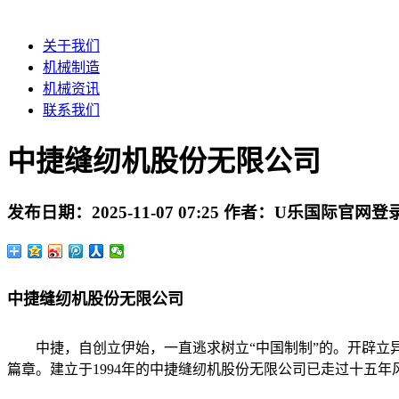
关于我们
机械制造
机械资讯
联系我们
中捷缝纫机股份无限公司
发布日期：
2025-11-07 07:25
作者：
U乐国际官网登
中捷缝纫机股份无限公司
中捷，自创立伊始，一直逃求树立“中国制制”的。开辟立异
篇章。建立于1994年的中捷缝纫机股份无限公司已走过十五年