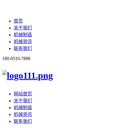
首页
关于我们
机械制造
机械资讯
联系我们
180-0510-7888
网站首页
关于我们
机械制造
机械资讯
联系我们