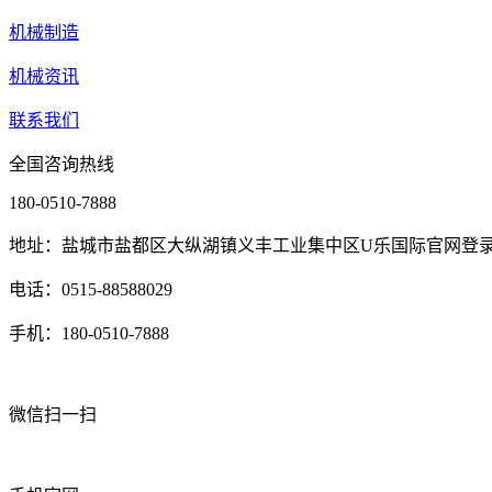
机械制造
机械资讯
联系我们
全国咨询热线
180-0510-7888
地址：盐城市盐都区大纵湖镇义丰工业集中区U乐国际官网登
电话：0515-88588029
手机：180-0510-7888
微信扫一扫