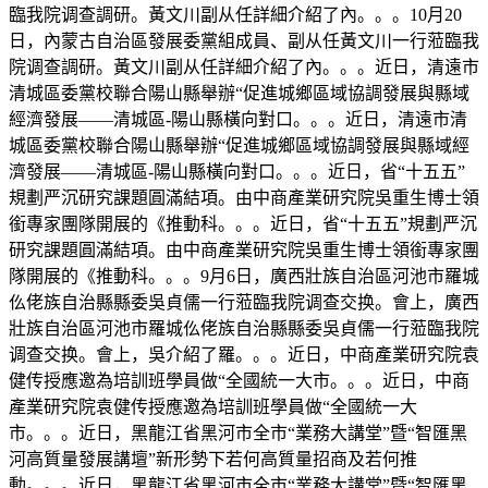
臨我院调查調研。黃文川副从任詳細介紹了內。。。10月20
日，內蒙古自治區發展委黨組成員、副从任黃文川一行蒞臨我
院调查調研。黃文川副从任詳細介紹了內。。。近日，清遠市
清城區委黨校聯合陽山縣舉辦“促進城鄉區域協調發展與縣域
經濟發展——清城區-陽山縣橫向對口。。。近日，清遠市清
城區委黨校聯合陽山縣舉辦“促進城鄉區域協調發展與縣域經
濟發展——清城區-陽山縣橫向對口。。。近日，省“十五五”
規劃严沉研究課題圓滿結項。由中商產業研究院吳重生博士領
銜專家團隊開展的《推動科。。。近日，省“十五五”規劃严沉
研究課題圓滿結項。由中商產業研究院吳重生博士領銜專家團
隊開展的《推動科。。。9月6日，廣西壯族自治區河池市羅城
仫佬族自治縣縣委吳貞儒一行蒞臨我院调查交换。會上，廣西
壯族自治區河池市羅城仫佬族自治縣縣委吳貞儒一行蒞臨我院
调查交换。會上，吳介紹了羅。。。近日，中商產業研究院袁
健传授應邀為培訓班學員做“全國統一大市。。。近日，中商
產業研究院袁健传授應邀為培訓班學員做“全國統一大
市。。。近日，黑龍江省黑河市全市“業務大講堂”暨“智匯黑
河高質量發展講壇”新形勢下若何高質量招商及若何推
動。。。近日，黑龍江省黑河市全市“業務大講堂”暨“智匯黑