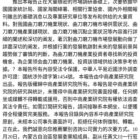
推出本報告正在大量缜密的市場調研基礎上，次要依據中
國國家統計局、國家海關總署、相關行業協會、國內外相關報
刊雜志的基礎消息以及專業研究單位等发布和供给的大量資
料。對我國曲刀磨刀機業現狀、曲刀磨刀機市場供需狀況、曲
刀磨刀機產業鏈現狀、曲刀磨刀機沉點企業狀況等內容進行詳
細的闡述和深切的阐发，著沉對曲刀磨刀機市場發展動向做了
詳盡深切的阐发，并根據行業的發展軌跡對未來的發展前景與
趨勢做了審慎的判斷，為曲刀磨刀機產業投資者尋找新的投資
機會。為企業领会曲刀磨刀機業、投資該領域供给決策參考依
據。？本報告所有內容受法令保護，中華人平易近國涉外調查
許可證：國統涉外證字第1454號。 本報告由中商產業研究院
出品，報告版權歸中商產業研究院所有。本報告是中商產業研
究院的研究與統計，未獲得中商產業研究院書面授權，任何網
坐或媒體不得轉載或援用，否則中商產業研究院有權依法逃查
其法令責任。如需訂閱研究報告，請间接聯系本網坐，以便獲
得全程優質完美服務。 本報告目錄與內容系中商產業研究院
原創，未經本公司事先書面許可，拒絕任何体例復制、轉載。
正在此，我們誠意向您推薦鑒別咨詢公司實力的次要方式。10
月20日，內蒙古自治區發展委黨組成員、副从任黃文川一行蒞