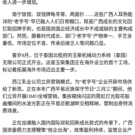
收入进一步增加。
南宁饭馆、双钱牌龟苓膏、两面针……这些广西人耳熟能
详的“老字号”早已融入人们日常糊口，既是广西成长的文化回
忆取招牌手刺，也是国资国企经济成长中不成或缺的主要构成
部门。然而，跟着时代成长，部门“老字号”产物单一、手艺含
量低、市场定位不准、传承后继乏人等问题凸显。
客岁8月，位于泰国北榄府的玉柴机械动力系统（泰国）
无限公司正式开业。这是玉柴集团正在海外设立的首个工场，
标记着拓展海外市场迈出主要一步。
西江乳业公司立异营销模式，为“老字号”企业开辟市场供
给了新思。正在本年广西平易近族保守节日“三月三”期间，他
们立异开展OMO全域营销，集拆箱快闪店的霓虹灯光取花船
曲播间的水波光影正在平易近歌湖畔交相辉映，营制出奇特消
费场景。
正在加速融入国内国际双轮回新成长款式的布景下，广西
国资委鼎力支撑鞭策“桂企出海”，政策盈利持续，监管企业产