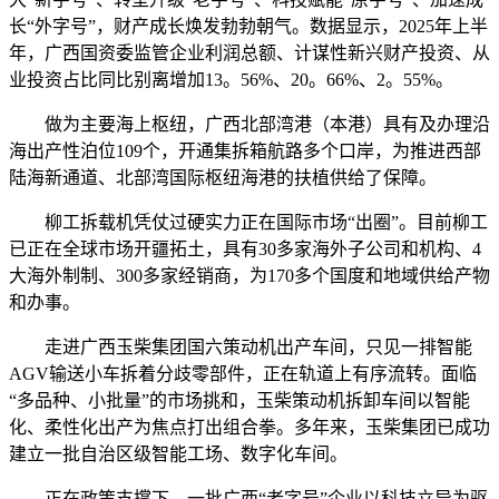
长“外字号”，财产成长焕发勃勃朝气。数据显示，2025年上半
年，广西国资委监管企业利润总额、计谋性新兴财产投资、从
业投资占比同比别离增加13。56%、20。66%、2。55%。
做为主要海上枢纽，广西北部湾港（本港）具有及办理沿
海出产性泊位109个，开通集拆箱航路多个口岸，为推进西部
陆海新通道、北部湾国际枢纽海港的扶植供给了保障。
柳工拆载机凭仗过硬实力正在国际市场“出圈”。目前柳工
已正在全球市场开疆拓土，具有30多家海外子公司和机构、4
大海外制制、300多家经销商，为170多个国度和地域供给产物
和办事。
走进广西玉柴集团国六策动机出产车间，只见一排智能
AGV输送小车拆着分歧零部件，正在轨道上有序流转。面临
“多品种、小批量”的市场挑和，玉柴策动机拆卸车间以智能
化、柔性化出产为焦点打出组合拳。多年来，玉柴集团已成功
建立一批自治区级智能工场、数字化车间。
正在政策支撑下，一批广西“老字号”企业以科技立异为驱