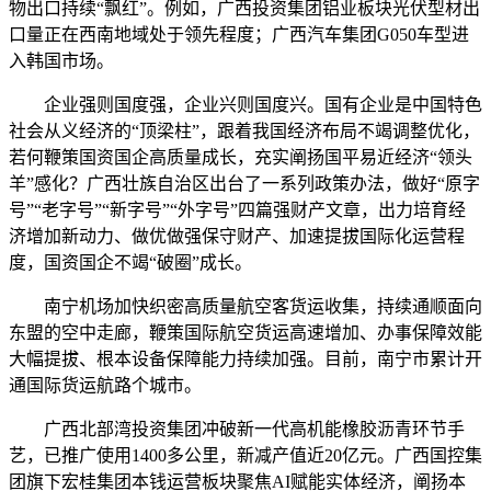
物出口持续“飘红”。例如，广西投资集团铝业板块光伏型材出
口量正在西南地域处于领先程度；广西汽车集团G050车型进
入韩国市场。
企业强则国度强，企业兴则国度兴。国有企业是中国特色
社会从义经济的“顶梁柱”，跟着我国经济布局不竭调整优化，
若何鞭策国资国企高质量成长，充实阐扬国平易近经济“领头
羊”感化？广西壮族自治区出台了一系列政策办法，做好“原字
号”“老字号”“新字号”“外字号”四篇强财产文章，出力培育经
济增加新动力、做优做强保守财产、加速提拔国际化运营程
度，国资国企不竭“破圈”成长。
南宁机场加快织密高质量航空客货运收集，持续通顺面向
东盟的空中走廊，鞭策国际航空货运高速增加、办事保障效能
大幅提拔、根本设备保障能力持续加强。目前，南宁市累计开
通国际货运航路个城市。
广西北部湾投资集团冲破新一代高机能橡胶沥青环节手
艺，已推广使用1400多公里，新减产值近20亿元。广西国控集
团旗下宏桂集团本钱运营板块聚焦AI赋能实体经济，阐扬本