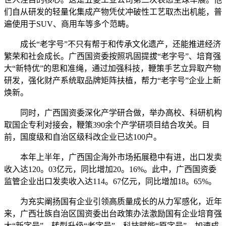
们自从研发的轻量化集成产物凭仗冲破性工艺取杰出机能，普
遍使用于SUV、商用车等多个范畴。
成长“老字号”不只有帮于和传承文化遗产，还能推进经济
繁荣和社会成长。广西国资委按照巩固提拔“老字号”、培育强
大“新特优”的思和准绳，通过加强科技，鞭策手艺立异取产物
研发，强化财产系统取品牌矩阵扶植，帮力“老字号”企业上新
焕新。
同时，广西国资委深化产学研合做，举办高校、科研机构
取国企专利对接会，鞭策390余个产学研项目结合攻关。目
前，国度级和自治区级科改企业已达100户。
本年上半年，广西国企海外市场拓展稳中有进，出口发卖
收入达120。03亿元，同比增加20。16%。此中，广西国资委
监管企业出口发卖收入达114。67亿元，同比增加18。65%。
为充实阐扬国有企业引领高质量成长的从力军感化，近年
来，广西壮族自治区国资委出台政策办法激励国有企业培育强
大“新字号”、转型升级“老字号”、科技赋能“原字号”、加速成