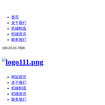
首页
关于我们
机械制造
机械资讯
联系我们
180-0510-7888
网站首页
关于我们
机械制造
机械资讯
联系我们