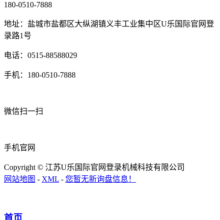
180-0510-7888
地址：盐城市盐都区大纵湖镇义丰工业集中区U乐国际官网登
录路1号
电话：0515-88588029
手机：180-0510-7888
微信扫一扫
手机官网
Copyright © 江苏U乐国际官网登录机械科技有限公司
网站地图
-
XML
-
您暂无新询盘信息！
首页