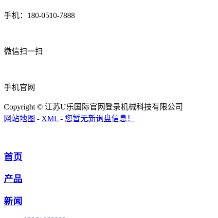
手机：180-0510-7888
微信扫一扫
手机官网
Copyright © 江苏U乐国际官网登录机械科技有限公司
网站地图
-
XML
-
您暂无新询盘信息！
首页
产品
新闻