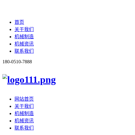
首页
关于我们
机械制造
机械资讯
联系我们
180-0510-7888
网站首页
关于我们
机械制造
机械资讯
联系我们