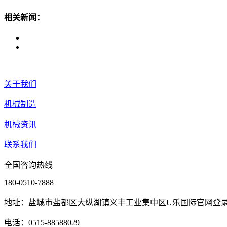
相关新闻：
关于我们
机械制造
机械资讯
联系我们
全国咨询热线
180-0510-7888
地址：盐城市盐都区大纵湖镇义丰工业集中区U乐国际官网登
电话：0515-88588029