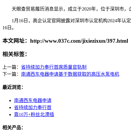
天眼查贸易履历消息显示，成立于2020年，位于深圳市，企
1月16日，高企认定官网披露对深圳市认定机构2024年认定
16日。
本文网址：http://www.037c.com/jixiezixun/397.html
相关标签：
上一篇：
省持续加力奉行首席质量官轨制
下一篇：
南通西东电器申请基于数据获取的高压水泵电机
最近浏览：
南通西东电器申请
省持续加力奉行首
靠10万+粉丝北漂插
相关产品：