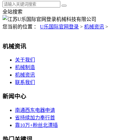
全站搜索
您当前的位置 ：
U乐国际官网登录
>
机械资讯
>
机械资讯
关于我们
机械制造
机械资讯
联系我们
新闻中心
南通西东电器申请
省持续加力奉行首
靠10万+粉丝北漂插
热门关键词