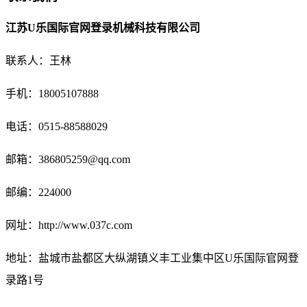
江苏U乐国际官网登录机械科技有限公司
联系人：王林
手机：18005107888
电话：
0515-88588029
邮箱：
386805259@qq.com
邮编：224000
网址：http://www.037c.com
地址：盐城市盐都区大纵湖镇义丰工业集中区U乐国际官网登
录路1号