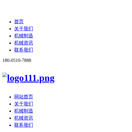
首页
关于我们
机械制造
机械资讯
联系我们
180-0510-7888
网站首页
关于我们
机械制造
机械资讯
联系我们