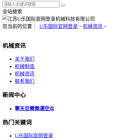
全站搜索
您当前的位置 ：
U乐国际官网登录
>
机械资讯
>
机械资讯
关于我们
机械制造
机械资讯
联系我们
新闻中心
擎天巨臂舞漫空众
热门关键词
U乐国际官网登录