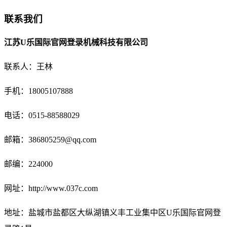
联系我们
江苏U乐国际官网登录机械科技有限公司
联系人：王林
手机：18005107888
电话：
0515-88588029
邮箱：
386805259@qq.com
邮编：224000
网址：http://www.037c.com
地址：盐城市盐都区大纵湖镇义丰工业集中区U乐国际官网登