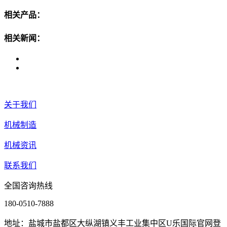
相关产品：
相关新闻：
关于我们
机械制造
机械资讯
联系我们
全国咨询热线
180-0510-7888
地址：盐城市盐都区大纵湖镇义丰工业集中区U乐国际官网登