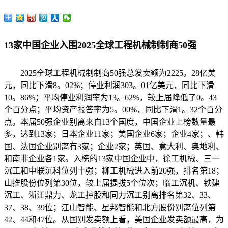
13家中国企业入围2025全球工程机械制制商50强
2025全球工程机械制制商50强总发卖额为2225。28亿美
元，同比下滑8。02%；停业利润303。01亿美元，同比下滑
10。86%；平均停业利润率为13。62%，较上届降低了0。43
个百分点；平均资产报答率为5。00%，同比下滑1。32个百分
点。本届50强企业别离来自13个国度，中国企业上榜数量最
多，达到13家；日本企业11家；美国企业6家；企业4家；、韩
国、法国企业别离有3家；企业2家；英国、意大利、奥地利、
和南非企业各1家。入榜的13家中国企业中，徐工机械、三一
沉工和中联沉科位列十强；柳工机械进入前20强，排名第18；
山推股份位列第30位，较上届提拔5个位次；临工沉机、铁建
沉工、浙江鼎力、龙工控股和同力沉工别离排名第32、33、
37、38、39位；江山智能、星邦智能和北方股份别离位列第
42、44和47位。从国别发卖额上看，美国企业发卖额最高，为