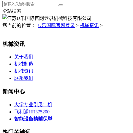
全站搜索
您当前的位置 ：
U乐国际官网登录
>
机械资讯
>
机械资讯
关于我们
机械制造
机械资讯
联系我们
新闻中心
大学专业引见：机
飞利浦HR375200
智能设备精髓保举
热门关键词