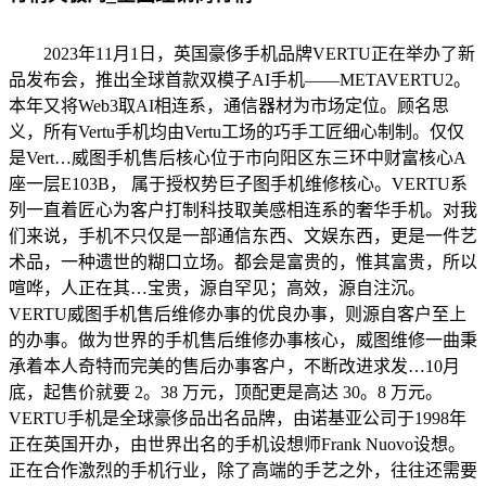
2023年11月1日，英国豪侈手机品牌VERTU正在举办了新
品发布会，推出全球首款双模子AI手机——METAVERTU2。
本年又将Web3取AI相连系，通信器材为市场定位。顾名思
义，所有Vertu手机均由Vertu工场的巧手工匠细心制制。仅仅
是Vert…威图手机售后核心位于市向阳区东三环中财富核心A
座一层E103B， 属于授权势巨子图手机维修核心。VERTU系
列一直着匠心为客户打制科技取美感相连系的奢华手机。对我
们来说，手机不只仅是一部通信东西、文娱东西，更是一件艺
术品，一种遗世的糊口立场。都会是富贵的，惟其富贵，所以
喧哗，人正在其…宝贵，源自罕见；高效，源自注沉。
VERTU威图手机售后维修办事的优良办事，则源自客户至上
的办事。做为世界的手机售后维修办事核心，威图维修一曲秉
承着本人奇特而完美的售后办事客户，不断改进求发…10月
底，起售价就要 2。38 万元，顶配更是高达 30。8 万元。
VERTU手机是全球豪侈品出名品牌，由诺基亚公司于1998年
正在英国开办，由世界出名的手机设想师Frank Nuovo设想。
正在合作激烈的手机行业，除了高端的手艺之外，往往还需要