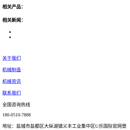
相关产品：
相关新闻：
关于我们
机械制造
机械资讯
联系我们
全国咨询热线
180-0510-7888
地址：盐城市盐都区大纵湖镇义丰工业集中区U乐国际官网登