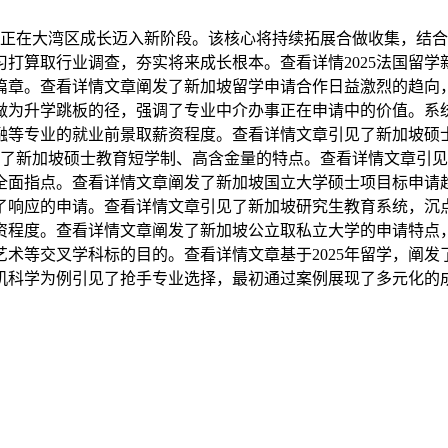
在大湾区成长迈入新阶段。该核心将持续拓展合做收集，结合
打算取行业调查，夯实将来成长根本。查看详情2025法国留
篇章。查看详情文章阐发了新加坡留学申请合作日益激烈的趋向
做为升学跳板的径，强调了专业中介办事正在申请中的价值。系
等专业的就业前景取薪资程度。查看详情文章引见了新加坡硕士留
述了新加坡硕士教育短学制、高含金量的特点。查看详情文章引
全面指点。查看详情文章阐发了新加坡国立大学硕士项目标申请
了响应的申请。查看详情文章引见了新加坡研究生教育系统，沉
资程度。查看详情文章阐发了新加坡公立取私立大学的申请特点
术等交叉学科标的目的。查看详情文章基于2025年留学，阐
机科学为例引见了抢手专业选择，最初通过案例展现了多元化的