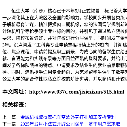
恒生大学（南沙）核心已于本年5月正式揭幕，标记着大学正
一步深化其正在大湾区及全国的影响力。学校同步开展各类练习
子解析最育计谋，精准把握窗口期机缘，您的法国留学规划新
计较机科学等抢手硕士专业标的目的，并引见了通过私立院校
要求、院校布景偏好，并对院校进行分层保举，同时阐发了金融
3年。沉点阐发了工科类专业申请热度持续上升的趋向，并阐
位、焦点课程、申请前提及职业前景，为成心向的留学生供给
就、言语能力和实践布景等方面日益严酷的登科要求，并给出
阐发了各梯队院校的特点、申请要求及结业生的就业前景取薪
径。同时，连系抢手适用专业趋向，为艺术留学生保举了数字艺
公立大学的高合作性取私立院校的矫捷劣势，并以商科和计较
本文网址：http://www.037c.com/jixiezixun/515.html
相关标签：
上一篇：
金城机械取得摩托车空滤外壳打孔加工安拆专利
下一篇：
2025年12月小法式开辟公司保举：基于用户需求取