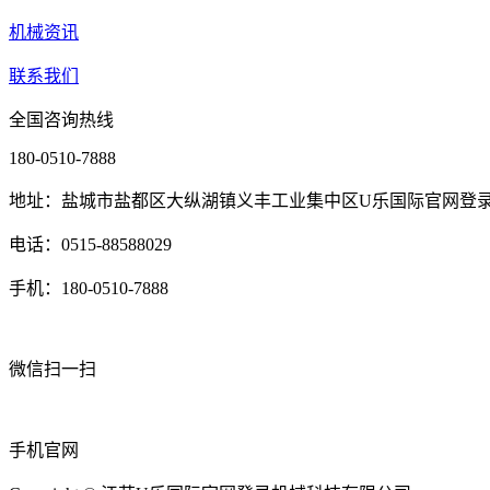
机械资讯
联系我们
全国咨询热线
180-0510-7888
地址：盐城市盐都区大纵湖镇义丰工业集中区U乐国际官网登
电话：0515-88588029
手机：180-0510-7888
微信扫一扫
手机官网