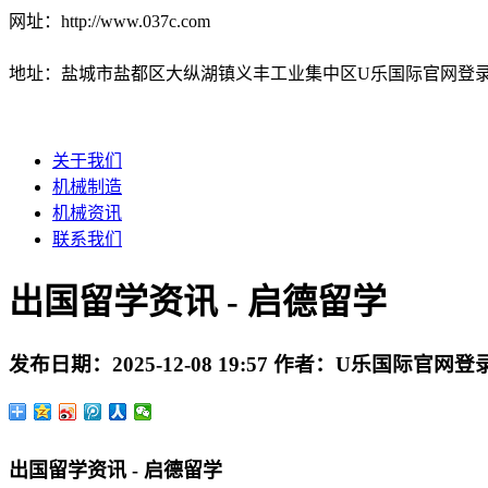
网址：http://www.037c.com
地址：盐城市盐都区大纵湖镇义丰工业集中区U乐国际官网登录
关于我们
机械制造
机械资讯
联系我们
出国留学资讯 - 启德留学
发布日期：
2025-12-08 19:57
作者：
U乐国际官网登
出国留学资讯 - 启德留学