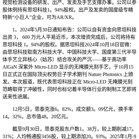
视觉检测设备的研发、出产、发卖及手艺支撑办事。公司以参
股体例持有思坦科技1。94%股权。出产及发卖的国度级专精
特新“小巨人”企业，可为AR/XR。
1、2024年5月30日通知布告：公司以自有资金向思坦科技
出资 3， 600 万元人平易近币，本次增资完成后，公司将持有
思坦科技 1。94%的股权。据思坦科技2024年10月18日官微：
由思坦科技取南方科技大学、中国科技大学、国度第三代半导
体手艺立异核心（姑苏）结合攻关的严沉——基于高功率
AlGaN 深紫外 Micro-LED 显示的无掩膜光刻手艺，于10月15
日正式正在国际顶尖权势巨子学术期刊 Nature Photonics 上颁
发。本次报道，既代表思坦科技正在 Micro-LED 无掩膜光刻
范畴取得了冲破性，同时也标记着半导体行业的制制工艺即将
送来性进展。
12月5日，思泰克涨6。82%，成交额3。09亿元，换手率
14。32%，总市值48。20亿元。
截至9月30日，思泰克股东户数1。38万，较上期削减17。
31%；人均畅通股3456股，较上期添加20。93%。2025年1月-9