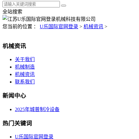
全站搜索
您当前的位置 ：
U乐国际官网登录
>
机械资讯
>
机械资讯
关于我们
机械制造
机械资讯
联系我们
新闻中心
2025年城普制冷设备
热门关键词
U乐国际官网登录